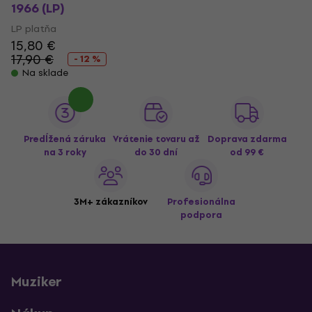
1966 (LP)
LP platňa
15,80 €
17,90 €
- 12 %
Na sklade
Predĺžená záruka
Vrátenie tovaru až
Doprava zdarma
na 3 roky
do 30 dní
od 99 €
3M+ zákazníkov
Profesionálna
podpora
Muziker