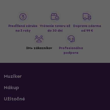
Predĺžená záruka
Vrátenie tovaru až
Doprava zdarma
na 3 roky
do 30 dní
od 99 €
3M+ zákazníkov
Profesionálna
podpora
Muziker
Nákup
Užitočné