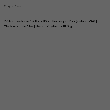
Opýtať sa
Dátum vydania
18.02.2022
| Farba podľa výrobcu
Red
|
Zloženie setu
1 ks
| Gramáž platne
180 g