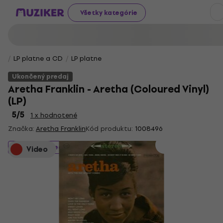
Všetky kategórie
LP platne a CD
LP platne
Ukončený predaj
Aretha Franklin - Aretha (Coloured Vinyl)
(LP)
5
/5
1 x hodnotené
Značka:
Aretha Franklin
Kód produktu:
1008496
Ukončený predaj
Video