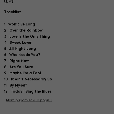
(LP)
Tracklist
1 Won't Be Long
2 Over the Rainbow
3 Love Is the Only Thing
4 Sweet Lover
5 All Night Long
6 Who Needs You?
7 Right Now
8 Are You Sure
9 Maybe I'm a Fool
10 It Ain't Necessarily So
11 By Myself
12 Today I Sing the Blues
Mám pripomienku k popisu