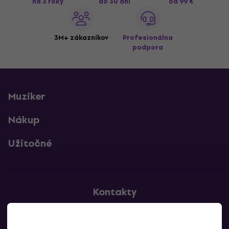
na 3 roky
do 30 dní
od 99 €
3M+ zákazníkov
Profesionálna
podpora
Muziker
Nákup
Užitočné
Kontakty
Kontaktuj nás