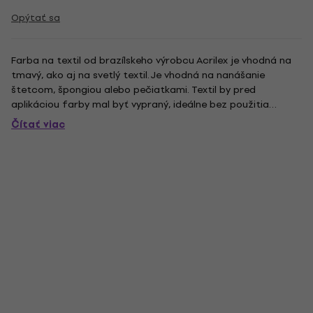
Opýtať sa
Farba na textil od brazílskeho výrobcu Acrilex je vhodná na
tmavý, ako aj na svetlý textil. Je vhodná na nanášanie
štetcom, špongiou alebo pečiatkami. Textil by pred
aplikáciou farby mal byť vypraný, ideálne bez použitia
aviváže a škrobu. Pred použitím farbu dobre pretrepte, aby
Čítať viac
sa pigmenty dobre premiešali. Textil je možné prať 72 hodín
po...