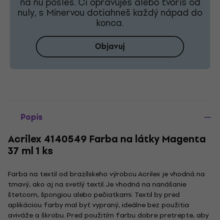
na ňu pošleš. Či opravuješ alebo tvoríš od
nuly, s Minervou dotiahneš každý nápad do
konca.
Objavuj
Popis
Acrilex 4140549 Farba na látky Magenta
37 ml 1 ks
Farba na textil od brazílskeho výrobcu Acrilex je vhodná na
tmavý, ako aj na svetlý textil. Je vhodná na nanášanie
štetcom, špongiou alebo pečiatkami. Textil by pred
aplikáciou farby mal byť vypraný, ideálne bez použitia
aviváže a škrobu. Pred použitím farbu dobre pretrepte, aby