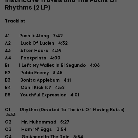
Instinctive Travels And The Paths Of
Rhythms (2 LP)
Tracklist
A1
Push It Along 7:42
A2
Luck Of Lucien 4:32
A3
After Hours 4:39
A4
Footprints 4:00
B1
I Left My Wallet In El Segundo 4:06
B2
Pubic Enemy 3:45
B3
Bonita Applebum 4:11
B4
Can I Kick It? 4:52
B5
Youthful Expression 4:01
C1
Rhythm (Devoted To The Art Of Moving Butts)
3:33
C2
Mr. Muhammad 5:27
C3
Ham 'N' Eggs 3:54
C4
Go Ahead In The Rain 3:54