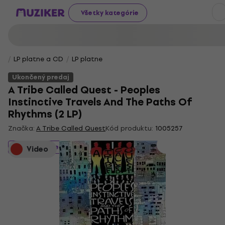
Všetky kategórie
LP platne a CD
LP platne
Ukončený predaj
A Tribe Called Quest - Peoples
Instinctive Travels And The Paths Of
Rhythms (2 LP)
Značka:
A Tribe Called Quest
Kód produktu:
1005257
Ukončený predaj
Video