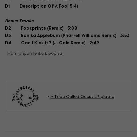
D1
Description Of A Fool 5:41
Bonus Tracks
D2
Footprints (Remix) 5:08
D3
Bonita Applebum (Pharrell Williams Remix) 3:53
D4
Can I Kick It? (J. Cole Remix) 2:49
Mám pripomienku k popisu
A Tribe Called Quest LP platne