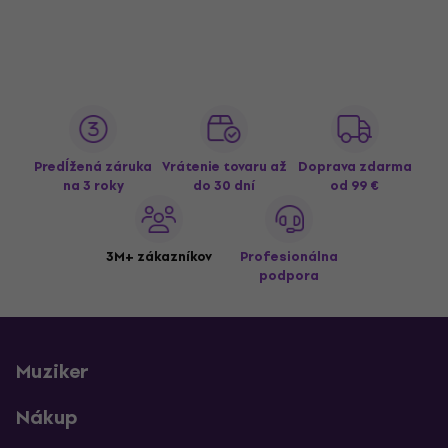
Predĺžená záruka
Vrátenie tovaru až
Doprava zdarma
na 3 roky
do 30 dní
od 99 €
3M+ zákazníkov
Profesionálna
podpora
Muziker
Nákup