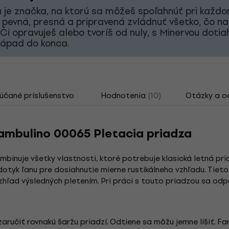
 je značka, na ktorú sa môžeš spoľahnúť pri každ
 pevná, presná a pripravená zvládnuť všetko, čo na
 Či opravuješ alebo tvoríš od nuly, s Minervou doti
nápad do konca.
čané príslušenstvo
Hodnotenia
(10)
Otázky a 
mbulino 00065 Pletacia priadza
binuje všetky vlastnosti, ktoré potrebuje klasická letná pr
tyk ľanu pre dosiahnutie mierne rustikálneho vzhľadu. Tieto 
zhľad výsledných pletením. Pri práci s touto priadzou sa odpor
aručiť rovnakú šaržu priadzí. Odtiene sa môžu jemne líšiť. Fa