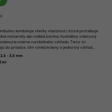
ať
bulino kombinuje všetky vlastnosti, ktoré potrebuje
rodné materiály ako mäkká bavlna, hodvábny viskózový
iahnutie mierne rustikálneho vzhľadu. Tieto tri
jú do priadze, čím vzniká krásny a jednotný vzhľad
 s...
:
2,5 - 3,5 mm
 Ľan