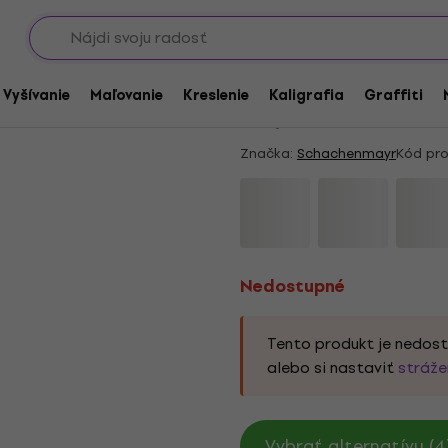
Showroomy
Nedostupné
Schachenmayr Cotto
/ Vyšívanie
Maľovanie
Kreslenie
Kaligrafia
Graffiti
4,8
/5
10 x hodnotené
Značka:
Schachenmayr
Kód pro
Nedostupné
Tento produkt je nedos
alebo si nastaviť
stráže
Vybrať alternatívu (4