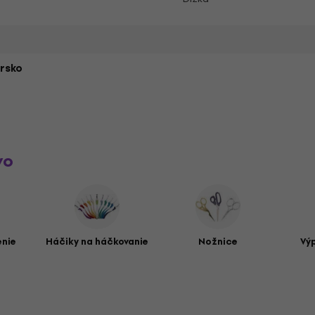
rsko
vo
enie
Háčiky na háčkovanie
Nožnice
Vý