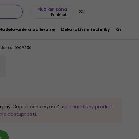
Tipy na darčeky
Často kladené otázky
Muziker Blog
Muziker zóna
SK
Prihlásiť
n Bambulino 00065 Pletacia priadza
Modelovanie a odlievanie
Dekoratívne techniky
Grafické 
duktu:
1009556
tupný. Odporúčame vybrať si
alternatívny produkt
nie dostupnosti.
)