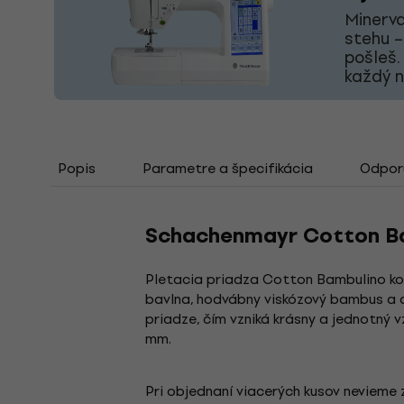
Minerva
stehu –
pošleš.
každý 
Popis
Parametre a špecifikácia
Odporú
Schachenmayr Cotton Ba
Pletacia priadza Cotton Bambulino kom
bavlna, hodvábny viskózový bambus a do
priadze, čím vzniká krásny a jednotný v
mm.
Pri objednaní viacerých kusov nevieme z