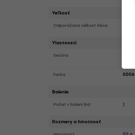
Veľkosť
2,5 -
Odporúčaná veľkosť ihlice
Vlastnosti
Jar, 
Sezóna
Farba
0006
Balenie
1
Počet v balení (ks)
Rozmery a hmotnosť
50 g
Hmotnosť