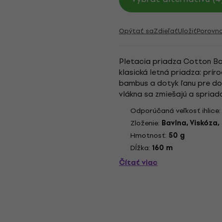
Opýtať sa
Zdieľať
Uložiť
Porovn
Pletacia priadza Cotton Bam
klasická letná priadza: prí
bambus a dotyk ľanu pre dos
vlákna sa zmiešajú a spriada
výsledných pletením. Pri práci
Odporúčaná veľkosť ihlice
Zloženie:
Bavlna, Viskóza,
Hmotnosť:
50 g
Dĺžka:
160 m
Čítať viac