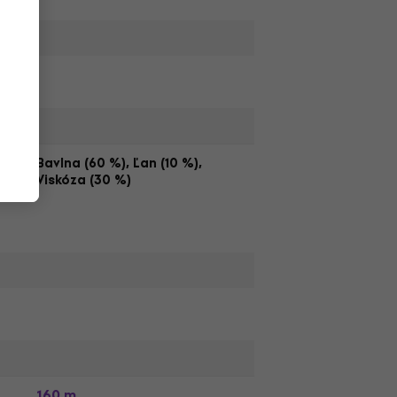
,
Bavlna (60 %), Ľan (10 %),
Viskóza (30 %)
160 m