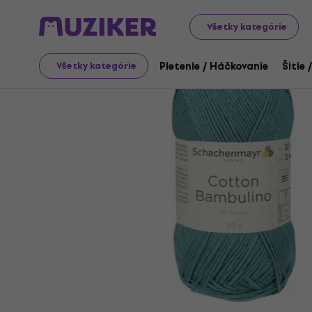
Art
Pletenie / Háčkovanie
Pletacia priadza
Všetky kategórie
Pletenie / Háčkovanie
Šitie 
Všetky kategórie