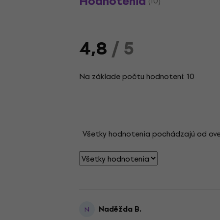
Hodnotenia
(10)
4,8
/ 5
Na základe počtu hodnotení: 10
Všetky hodnotenia pochádzajú od overen
Naděžda B.
N