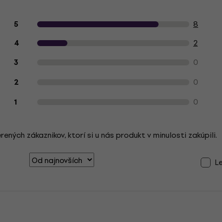
Hodnotenie produktu zákazníkmi
8
5
2
4
0
3
0
2
0
1
ých zákaznikov, ktorí si u nás produkt v minulosti zakúpili.
L