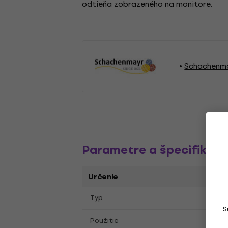
odtieňa zobrazeného na monitore.
Schachenma
Parametre a špecifikáci
Určenie
Typ
Pleta
S
Plete
Použitie