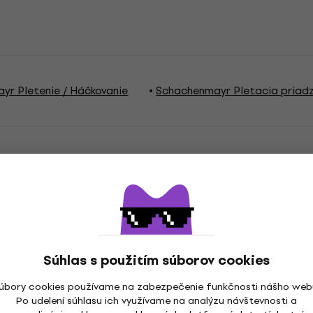
yr Pletenie / Háčkovanie
Schachenmayr Pletacia priad
a
Súhlas s použitím súborov cookies
cia priadza
Názov priadze
úbory cookies používame na zabezpečenie funkčnosti nášho web
Po udelení súhlasu ich využívame na analýzu návštevnosti a
nie ihlicami