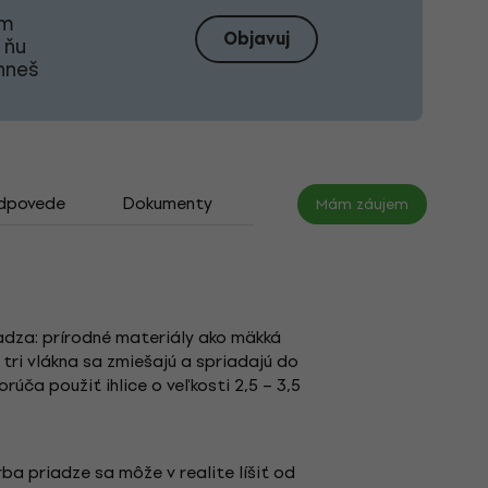
om
Objavuj
 ňu
ahneš
odpovede
Dokumenty
Mám záujem
iadza: prírodné materiály ako mäkká
tri vlákna sa zmiešajú a spriadajú do
úča použiť ihlice o veľkosti 2,5 – 3,5
rba priadze sa môže v realite líšiť od