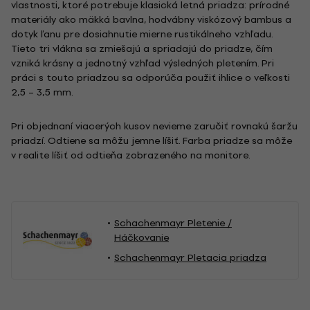
vlastnosti, ktoré potrebuje klasická letná priadza: prírodné
materiály ako mäkká bavlna, hodvábny viskózový bambus a
dotyk ľanu pre dosiahnutie mierne rustikálneho vzhľadu.
Tieto tri vlákna sa zmiešajú a spriadajú do priadze, čím
vzniká krásny a jednotný vzhľad výsledných pletením. Pri
práci s touto priadzou sa odporúča použiť ihlice o veľkosti
2,5 – 3,5 mm.
Pri objednaní viacerých kusov nevieme zaručiť rovnakú šaržu
priadzí. Odtiene sa môžu jemne líšiť. Farba priadze sa môže
v realite líšiť od odtieňa zobrazeného na monitore.
Schachenmayr Pletenie /
Háčkovanie
Schachenmayr Pletacia priadza