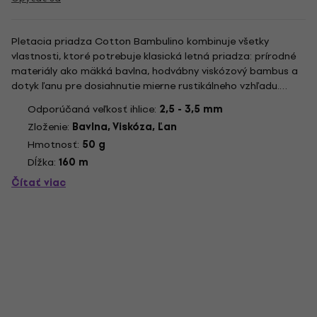
Pletacia priadza Cotton Bambulino kombinuje všetky
vlastnosti, ktoré potrebuje klasická letná priadza: prírodné
materiály ako mäkká bavlna, hodvábny viskózový bambus a
dotyk ľanu pre dosiahnutie mierne rustikálneho vzhľadu.
Tieto tri vlákna sa zmiešajú a spriadajú do priadze, čím
Odporúčaná veľkosť ihlice:
2,5 - 3,5 mm
vzniká krásny a jednotný vzhľad výsledných pletením. Pri
Zloženie:
Bavlna, Viskóza, Ľan
práci s...
Hmotnosť:
50 g
Dĺžka:
160 m
Čítať viac