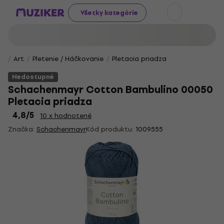
Všetky kategórie
Art
Pletenie / Háčkovanie
Pletacia priadza
Nedostupné
Schachenmayr Cotton Bambulino 00050
Pletacia priadza
4,8
/5
10 x hodnotené
Značka:
Schachenmayr
Kód produktu:
1009555