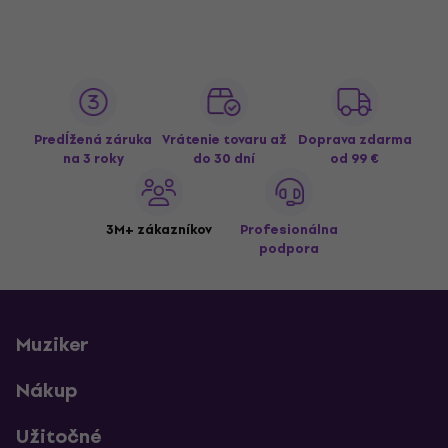
Predĺžená záruka
Vrátenie tovaru až
Doprava zdarma
na 3 roky
do 30 dní
od 99 €
3M+ zákazníkov
Profesionálna
podpora
Muziker
Nákup
Užitočné