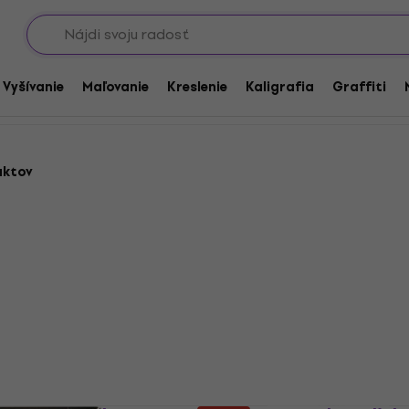
Showroomy
a linoryt
/ Vyšívanie
Maľovanie
Kreslenie
Kaligrafia
Graffiti
uktov