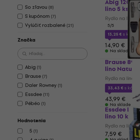
Abig 120100
So zľavou
(
8
)
lino 5 ks
S kupónom
(
7
)
Rydlo na linory
Vylúčiť rozbalené
(
21
)
5
/5
13,25 €
s kódo
Značka
14,90 €
Na sklade
Brause 892B
Abig
(
1
)
lino Natura
Brause
(
7
)
Rydlo na linory
Daler Rowney
(
1
)
33,43 €
s kód
Essdee
(
11
)
43,99 €
Pébéo
(
1
)
Na sklade
Essdee LA10
lino 10 ks
Hodnotenia
Rydlo na linory
5
(
1
)
7,59 €
4 a viac
Na sklade