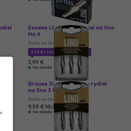
diel
Essdee L5/6 Sada rydiel na lino
No 6
Rydlo na linoryt
2,72 €
s kódom
MUZMUZ-30
3,99 €
Na sklade
diel
Brause 300855B Sada rydiel
na lino 3 ks
Rydlo na linoryt
9,59 €
10,20 €
Na sklade
u.
,