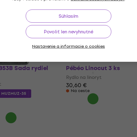
 Sada rydiel na lino
Essdee L5/9 Sada rydiel 
No 9
Súhlasím
t
Rydlo na linoryt
Povoliť len nevyhnutné
4,39 €
4,69 €
Na sklade
Nastavenie a informacie o cookies
853B Sada rydiel
Pébéo Linocut 3 ks
Rydlo na linoryt
t
30,60 €
Na ceste
m
MUZMUZ-35