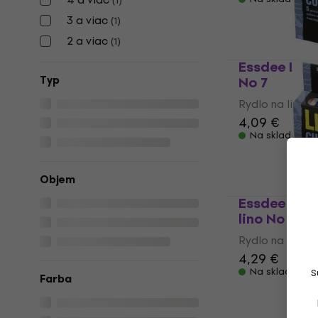
(
1
)
3 a viac
(
1
)
2 a viac
(
1
)
Essdee L5/7
Typ
No 7
Rydlo na linory
4,09 €
Na sklade
Objem
Essdee L5/1
lino No 10
Rydlo na linory
4,29 €
Na sklade
S
Farba