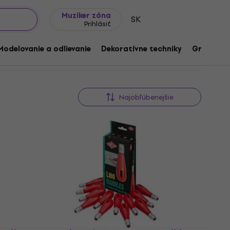
Tipy na darčeky
Často kladené otázky
Muziker Blog
Muziker zóna
SK
Prihlásiť
Modelovanie a odlievanie
Dekoratívne techniky
Grafické 
Najobľúbenejšie