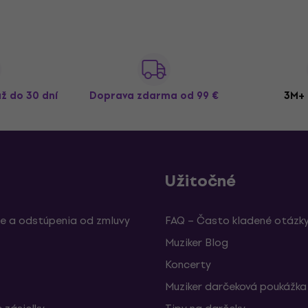
až do 30 dní
Doprava zdarma
od 99 €
3M+ 
Užitočné
e a odstúpenia od zmluvy
FAQ – Často kladené otázk
Muziker Blog
Koncerty
Muziker darčeková poukážka