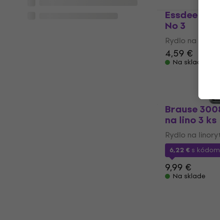
Essdee L5/3
No 3
Rydlo na linory
4,59 €
Na sklade
Brause 300
na lino 3 ks
Rydlo na linory
6,22 €
s kódo
9,99 €
Na sklade