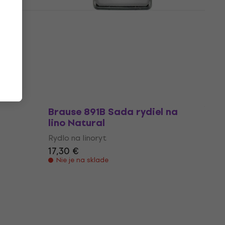
na lino
Brause 300851B Sada rydiel na
lino 3 ks
Rydlo na linoryt
6,22 €
s kódom
MUZMUZ-35
9,99 €
Na sklade
Brause 891B Sada rydiel na
lino Natural
Rydlo na linoryt
17,30 €
Nie je na sklade