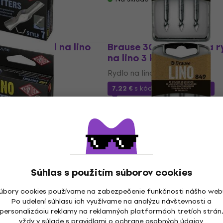
 Sada rydiel na lino
Brause 300848B Sada ry
na lino 3 ks
t
Rydlo na linoryt
7,22 €
s kódom
MUZMUZ-25
9,99 €
Na sklade
0 Sada rydiel na
Brause 300849B Sada ry
na lino 3 ks
t
Rydlo na linoryt
Súhlas s použitím súborov cookies
7,47 €
s kódom
MUZMUZ-25
úbory cookies používame na zabezpečenie funkčnosti nášho web
9,99 €
Po udelení súhlasu ich využívame na analýzu návštevnosti a
Na sklade
personalizáciu reklamy na reklamných platformách tretích strán
vždy v súlade s pravidlami o
ochrane osobných údajov
.