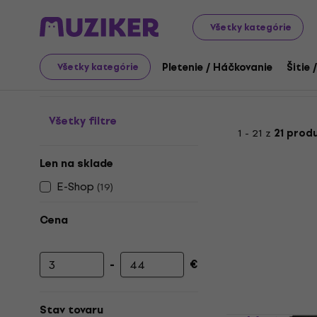
Art
Grafické techniky
Rydlá na linoryt
Sady rydiel n
Všetky kategórie
Sady rydiel na linoryt
Pletenie / Háčkovanie
Šitie 
Všetky kategórie
Všetky filtre
1 - 21 z
21 prod
Len na sklade
E-Shop
(
19
)
Cena
-
€
Minimálna cena
Maximálna cena
Stav tovaru