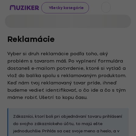
Všetky kategórie
Reklamácie
Vyber si druh reklamácie podľa toho, aký
problém s tovarom máš. Po vyplnení formulára
dostaneš e-mailom potvrdenie, ktoré si vytlač a
vlož do balíka spolu s reklamovaným produktom.
Keď nám tvoj reklamovaný tovar príde, ihneď
budeme vedieť identifikovať, o čo ide a čo s tým
máme robiť. Ušetrí to kopu času.
Zákazníci, ktorí boli pri objednávaní tovaru prihlásení
do svojho zákazníckeho účtu, to majú ešte
jednoduchšie. Prihlás sa cez svoje meno a heslo, a v