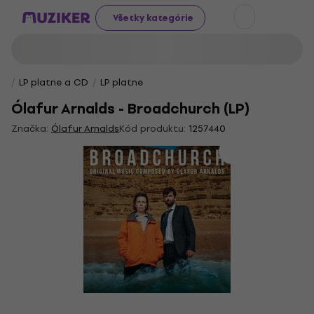
Všetky kategórie
LP platne a CD
LP platne
Ólafur Arnalds - Broadchurch (LP)
Značka:
Ólafur Arnalds
Kód produktu:
1257440