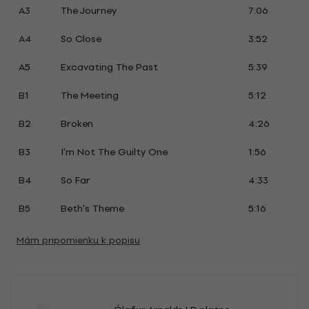
A3
The Journey
7:06
A4
So Close
3:52
A5
Excavating The Past
5:39
B1
The Meeting
5:12
B2
Broken
4:26
B3
I'm Not The Guilty One
1:56
B4
So Far
4:33
B5
Beth's Theme
5:16
Mám pripomienku k popisu