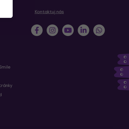
y
Kontaktuj nás
Smile
tránky
d