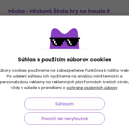
Micka - Micková Škola hry na housle II
Noty
Noty
5
/5
22,10 €
Na sklade
Súhlas s použitím súborov cookies
úbory cookies používame na zabezpečenie funkčnosti nášho web
Po udelení súhlasu ich využívame na analýzu návštevnosti a
personalizáciu reklamy na reklamných platformách tretích strán
vždy v súlade s pravidlami o
ochrane osobných údajov
.
až do 30 dní
Doprava zdarma
od 99 €
3M+ 
Súhlasím
Povoliť len nevyhnutné
Užitočné