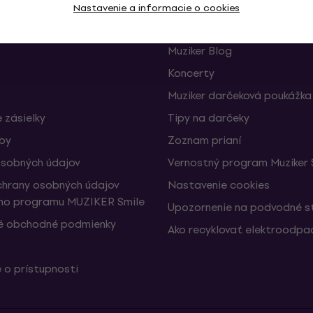
Nastavenie a informacie o cookies
e a odstúpenia od zmluvy
FAQ – Často kladené otázk
Muziker Blog
Koncerty
Muziker darčeková poukážka
 zásielky
Tipy na darčeky
žby
Zoznam prianí
sobných údajov
Vernostný program Muziker 
hrany osobných údajov
Nastavenie cookies
ho programu MUZIKER Smile
Upozornenie na podvodné s
é obchodné podmienky
Ako recyklovať elektroodpa
 o prístupnosti