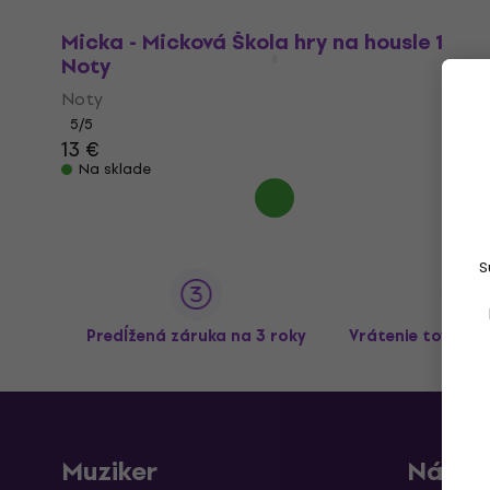
Micka - Micková Škola hry na housle 1
Noty
Noty
5
/5
13 €
Na sklade
S
Predĺžená záruka na 3 roky
Vrátenie tovaru 
Muziker
Nákup