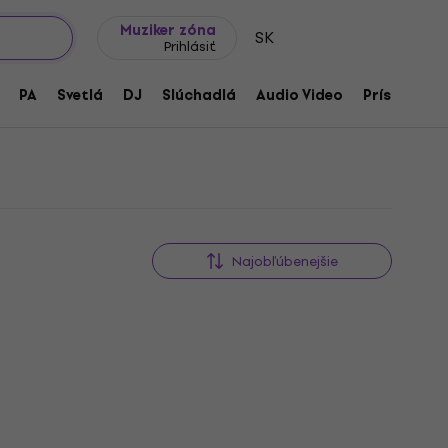
Tipy na darčeky
Často kladené otázky
Muziker Blog
Muziker zóna
SK
Prihlásiť
PA
Svetlá
DJ
Slúchadlá
Audio Video
Príslušenst
Najobľúbenejšie