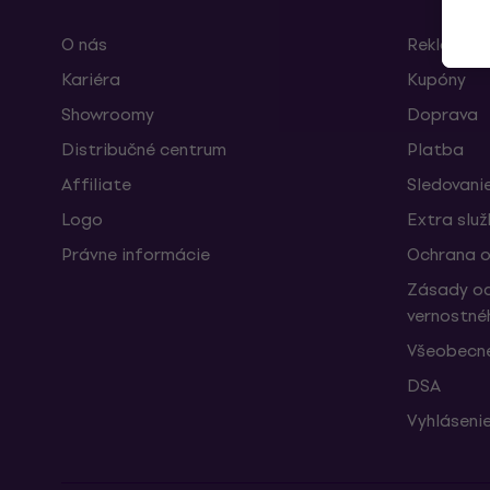
O nás
Reklamáci
Kariéra
Kupóny
Showroomy
Doprava
Distribučné centrum
Platba
Affiliate
Sledovanie
Logo
Extra slu
Právne informácie
Ochrana o
Zásady oc
vernostné
Všeobecn
DSA
Vyhlásenie