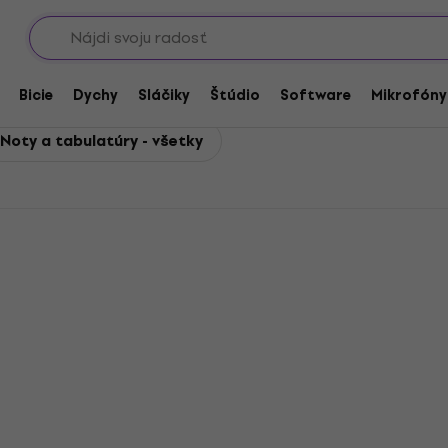
Showroomy
 tabulatúry
 tabulatúry
Bicie
Dychy
Sláčiky
Štúdio
Software
Mikrofóny
Noty a tabulatúry - všetky