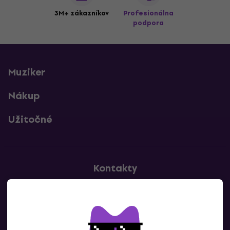
3M+ zákazníkov
Profesionálna
podpora
Muziker
Nákup
Užitočné
Kontakty
Kontaktuj nás