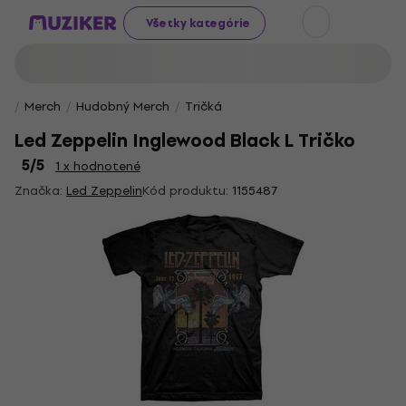
Všetky kategórie
Merch
Hudobný Merch
Tričká
Led Zeppelin Inglewood Black L Tričko
5
/5
1 x hodnotené
Značka:
Led Zeppelin
Kód produktu:
1155487