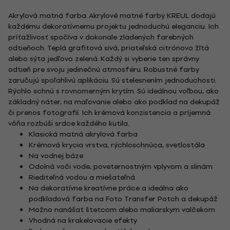
Akrylová matná farba. Akrylové matné farby KREUL dodajú
každému dekoratívnemu projektu jednoduchú eleganciu. Ich
príťažlivosť spočíva v dokonale zladených farebných
odtieňoch. Teplá grafitová sivá, priateľská citrónovo žltá
alebo sýta jedľovo zelená. Každý si vyberie ten správny
odtieň pre svoju jedinečnú atmosféru. Robustné farby
zaručujú spoľahlivú aplikáciu. Sú stelesnením jednoduchosti.
Rýchlo schnú s rovnomerným krytím. Sú ideálnou voľbou, ako
základný náter, na maľovanie alebo ako podklad na dekupáž
či prenos fotografií. Ich krémová konzistencia a príjemná
vôňa rozbúši srdce každého kutila.
Klasická matná akrylová farba
Krémová krycia vrstva, rýchloschnúca, svetlostála
Na vodnej báze
Odolná voči vode, poveternostným vplyvom a slinám
Riediteľná vodou a miešateľná
Na dekoratívne kreatívne práce a ideálna ako
podkladová farba na Foto Transfer Potch a dekupáž
Možno nanášať štetcom alebo maliarskym valčekom
Vhodná na krakelovacie efekty