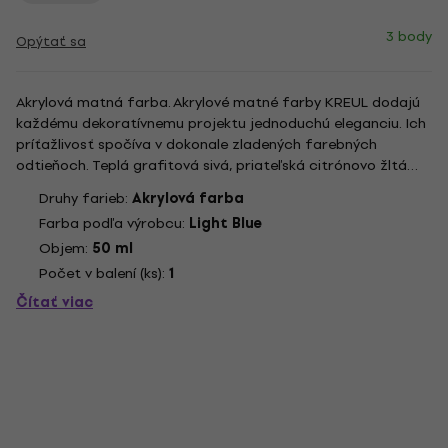
3 body
Opýtať sa
Akrylová matná farba. Akrylové matné farby KREUL dodajú
každému dekoratívnemu projektu jednoduchú eleganciu. Ich
príťažlivosť spočíva v dokonale zladených farebných
odtieňoch. Teplá grafitová sivá, priateľská citrónovo žltá
alebo sýta jedľovo zelená. Každý si vyberie ten správny
Druhy farieb:
Akrylová farba
odtieň pre svoju jedinečnú atmosféru. Robustné farby
Farba podľa výrobcu:
Light Blue
zaručujú...
Objem:
50 ml
Počet v balení (ks):
1
Čítať viac