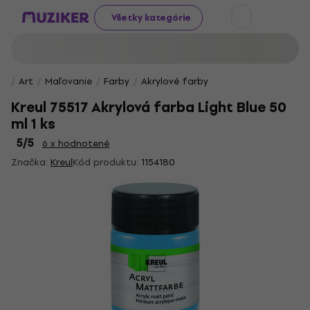
Všetky kategórie
Art
Maľovanie
Farby
Akrylové farby
Kreul 75517 Akrylová farba Light Blue 50
ml 1 ks
5
/5
6 x hodnotené
Značka:
Kreul
Kód produktu:
1154180