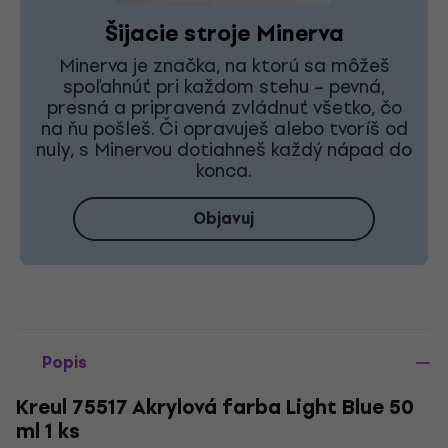
Šijacie stroje Minerva
Minerva je značka, na ktorú sa môžeš
spoľahnúť pri každom stehu – pevná,
presná a pripravená zvládnuť všetko, čo
na ňu pošleš. Či opravuješ alebo tvoríš od
nuly, s Minervou dotiahneš každý nápad do
konca.
Objavuj
Popis
Kreul 75517 Akrylová farba Light Blue 50
ml 1 ks