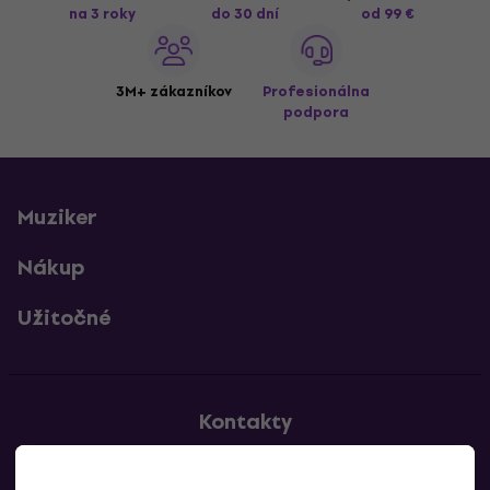
na 3 roky
do 30 dní
od 99 €
3M+ zákazníkov
Profesionálna
podpora
Muziker
Nákup
Užitočné
Kontakty
Kontaktuj nás