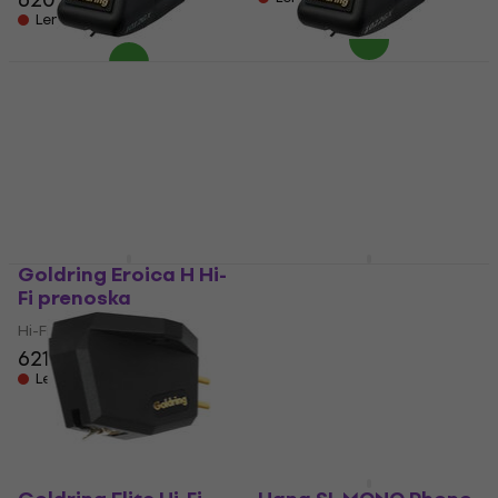
Len na objednávku
Goldring G1012GX Hi-
Goldring G1022GX Hi-
Fi prenoska
Fi prenoska
Hi-Fi prenoska
Hi-Fi prenoska
346 €
395 €
Len na objednávku
Len na objednávku
Goldring Eroica H Hi-
Hana UR Phono
Fi prenoska
Cartridge Red Hi-Fi
prenoska
Hi-Fi prenoska
Hi-Fi prenoska
621 €
3 900 €
Len na objednávku
Len na objednávku