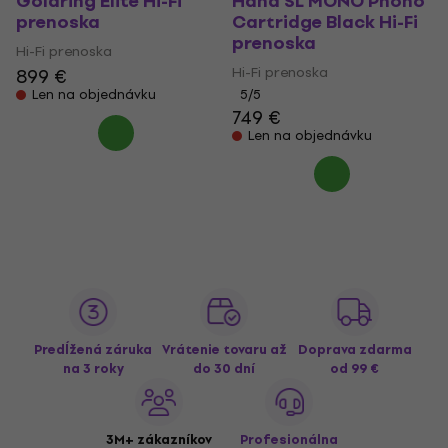
Goldring Elite Hi-Fi
Hana SL MONO Phono
prenoska
Cartridge Black Hi-Fi
prenoska
Hi-Fi prenoska
Hi-Fi prenoska
899 €
Len na objednávku
5
/5
749 €
Len na objednávku
Predĺžená záruka
Vrátenie tovaru až
Doprava zdarma
na 3 roky
do 30 dní
od 99 €
3M+ zákazníkov
Profesionálna