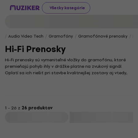
Všetky kategórie
Audio Video Tech
Gramofóny
Gramofónové prenosky
Hi
Hi-Fi Prenosky
Hi-Fi prenosky sú vymeniteľné vložky do gramofónu, ktoré
premieňajú pohyb ihly v drážke platne na zvukový signál.
Oplatí sa ich riešiť pri stavbe kvalitnejšej zostavy aj vtedy,
keď pôvodná prenoska už nestačí detailom, dynamikou
alebo presnosťou sledovania drážky. Pri výbere je dôležitá
kompatibilita s ramienkom, typ uchytenia, odporúčaná
prítlačná sila a to, či k prenoske potrebuješ MM alebo MC
vstup v predzosilňovači.
1 - 26 z
26 produktov
Filtrovať
Ako vybrať prenosku ku gramofónu
Začni tým, čo umožňuje tvoj gramofón: hmotnosť ramienka,