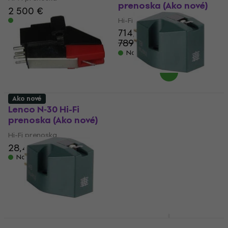
prenoska (Ako nové)
2 500 €
Na sklade
Hi-Fi prenoska
714,11 €
789,61 €
- 10 %
Na sklade
Ako nové
Lenco N‑30 Hi-Fi
Hana EL Phono
prenoska (Ako nové)
Cartridge Moss Green
Hi-Fi prenoska (Ako
Hi-Fi prenoska
nové)
28,49 €
28,80 €
Hi-Fi prenoska
Na sklade
515,72 €
543,51 €
- 5 %
Na sklade
Goldring G1042 Hi-Fi