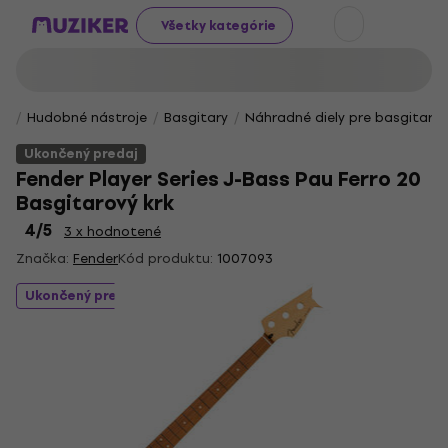
Všetky kategórie
Hudobné nástroje
Basgitary
Náhradné diely pre basgitary
Ukončený predaj
Fender Player Series J-Bass Pau Ferro 20
Basgitarový krk
4
/5
3 x hodnotené
Značka:
Fender
Kód produktu:
1007093
Ukončený predaj