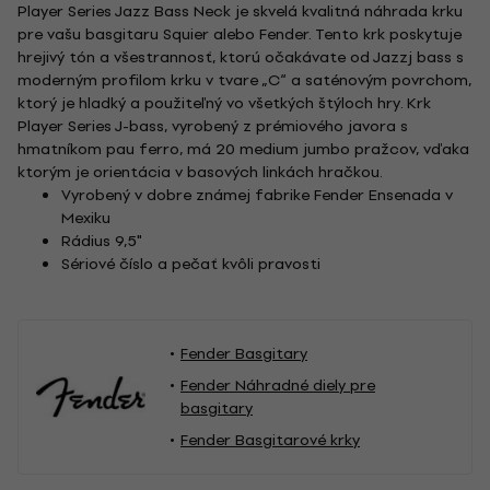
Player Series Jazz Bass Neck je skvelá kvalitná náhrada krku
pre vašu basgitaru Squier alebo Fender. Tento krk poskytuje
hrejivý tón a všestrannosť, ktorú očakávate od Jazzj bass s
moderným profilom krku v tvare „C“ a saténovým povrchom,
ktorý je hladký a použiteľný vo všetkých štýloch hry. Krk
Player Series J-bass, vyrobený z prémiového javora s
hmatníkom pau ferro, má 20 medium jumbo pražcov, vďaka
ktorým je orientácia v basových linkách hračkou.
Vyrobený v dobre známej fabrike Fender Ensenada v
Mexiku
Rádius 9,5"
Sériové číslo a pečať kvôli pravosti
Fender Basgitary
Fender Náhradné diely pre
basgitary
Fender Basgitarové krky