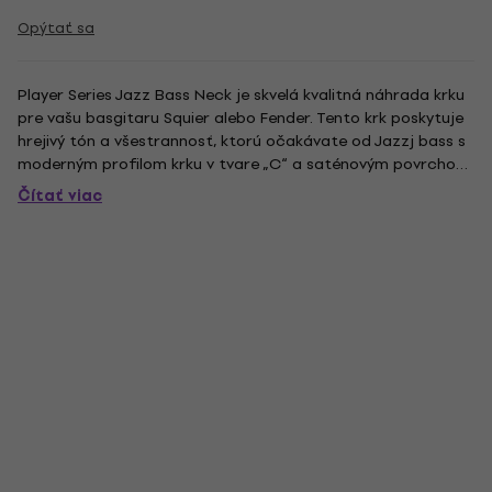
Opýtať sa
Player Series Jazz Bass Neck je skvelá kvalitná náhrada krku
pre vašu basgitaru Squier alebo Fender. Tento krk poskytuje
hrejivý tón a všestrannosť, ktorú očakávate od Jazzj bass s
moderným profilom krku v tvare „C“ a saténovým povrchom,
ktorý je hladký a použiteľný vo všetkých štýloch hry. Krk
Čítať viac
Player Series J-bass, vyrobený z prémiového javora...