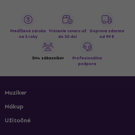
Predĺžená záruka
Vrátenie tovaru až
Doprava zdarma
na 3 roky
do 30 dní
od 99 €
3M+ zákazníkov
Profesionálna
podpora
Muziker
Nákup
Užitočné