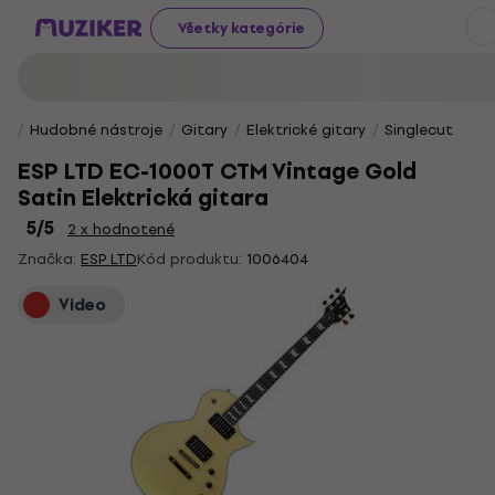
Všetky kategórie
Hudobné nástroje
Gitary
Elektrické gitary
Singlecut
ESP LTD EC-1000T CTM Vintage Gold
Satin Elektrická gitara
5
/5
2 x hodnotené
Značka:
ESP LTD
Kód produktu:
1006404
Video