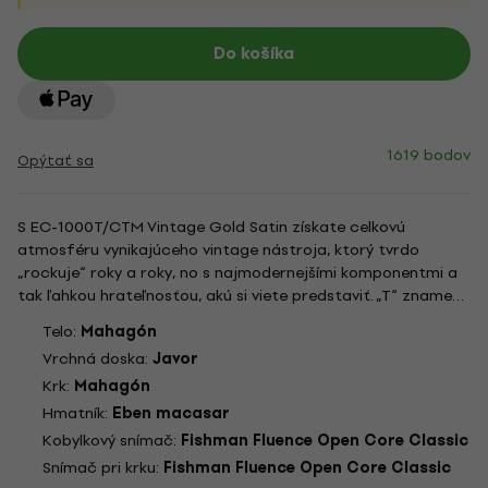
Do košíka
1619 bodov
Opýtať sa
S EC-1000T/CTM Vintage Gold Satin získate celkovú
atmosféru vynikajúceho vintage nástroja, ktorý tvrdo
„rockuje“ roky a roky, no s najmodernejšími komponentmi a
tak ľahkou hrateľnosťou, akú si viete predstaviť. „T“ znamená
tradičné, odkazuje na jej mahagónové telo s jedným
Telo:
Mahagón
výrezom v plnej hrúbke. „CTM“ znamená custom
Vrchná doska:
Javor
viacvrstvové lemovanie,...
Krk:
Mahagón
Hmatník:
Eben macasar
Kobylkový snímač:
Fishman Fluence Open Core Classic
Snímač pri krku:
Fishman Fluence Open Core Classic