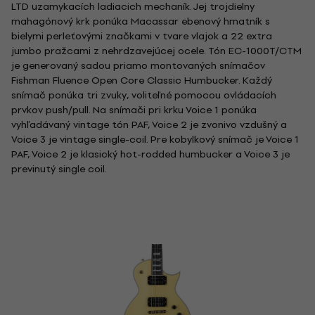
LTD uzamykacích ladiacich mechaník. Jej trojdielny
mahagónový krk ponúka Macassar ebenový hmatník s
bielymi perleťovými značkami v tvare vlajok a 22 extra
jumbo pražcami z nehrdzavejúcej ocele. Tón EC-1000T/CTM
je generovaný sadou priamo montovaných snímačov
Fishman Fluence Open Core Classic Humbucker. Každý
snímač ponúka tri zvuky, voliteľné pomocou ovládacích
prvkov push/pull. Na snímači pri krku Voice 1 ponúka
vyhľadávaný vintage tón PAF, Voice 2 je zvonivo vzdušný a
Voice 3 je vintage single-coil. Pre kobylkový snímač je Voice 1
PAF, Voice 2 je klasický hot-rodded humbucker a Voice 3 je
previnutý single coil.