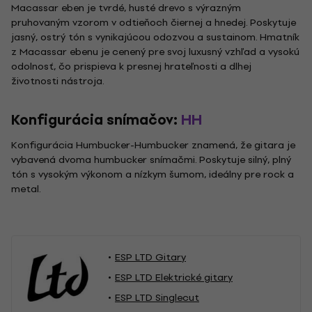
Macassar eben je tvrdé, husté drevo s výrazným
pruhovaným vzorom v odtieňoch čiernej a hnedej. Poskytuje
jasný, ostrý tón s vynikajúcou odozvou a sustainom. Hmatník
z Macassar ebenu je cenený pre svoj luxusný vzhľad a vysokú
odolnosť, čo prispieva k presnej hrateľnosti a dlhej
životnosti nástroja.
Konfigurácia snímačov:
HH
Konfigurácia Humbucker-Humbucker znamená, že gitara je
vybavená dvoma humbucker snímačmi. Poskytuje silný, plný
tón s vysokým výkonom a nízkym šumom, ideálny pre rock a
metal.
ESP LTD Gitary
ESP LTD Elektrické gitary
ESP LTD Singlecut