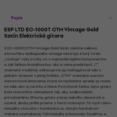
Popis
ESP LTD EC-1000T CTM Vintage Gold
Satin Elektrická gitara
S EC-1000T/CTM Vintage Gold Satin získate celkovú
atmosféru vynikajúceho vintage nástroja, ktorý tvrdo
„rockuje“ roky a roky, no s najmodernejšími komponentmi
a tak ľahkou hrateľnosťou, akú si viete predstaviť. „T“
znamená tradičné, odkazuje na jej mahagónové telo s
jedným výrezom v plnej hrúbke. „CTM“ znamená custom
viacvrstvové lemovanie, ktoré sa nachádza vpredu aj vzadu
na tele, ako aj na krku a hlave. Povrchová farba tejto gitary
bola starostlivo namiešaná tak, aby zodpovedala
prirodzenému žltnutiu gitary starej niekoľko desaťročí a
vyzerá, akoby prišla priamo z hard rockových 70-tych rokov
minulého storočia v kombinácii so zlatým hardvérom
vrátane uzamykacej TOM kobylky a koncovky TonePros a