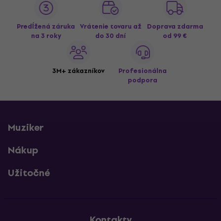
Predĺžená záruka
Vrátenie tovaru až
Doprava zdarma
na 3 roky
do 30 dní
od 99 €
3M+ zákazníkov
Profesionálna
podpora
Muziker
Nákup
Užitočné
Kontakty