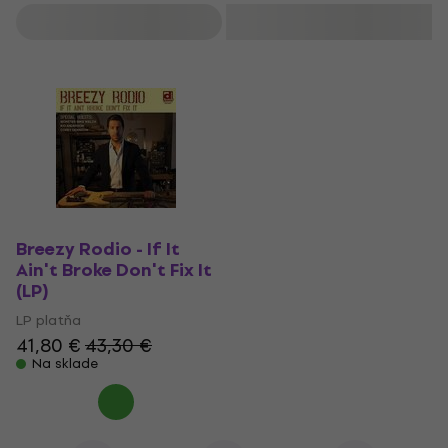
Filtrovať
Breezy Rodio - If It
Ain't Broke Don't Fix It
(LP)
LP platňa
41,80 €
43,30 €
Na sklade