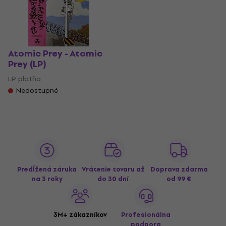
Atomic Prey - Atomic
Prey (LP)
LP platňa
Nedostupné
Predĺžená záruka
Vrátenie tovaru až
Doprava zdarma
na 3 roky
do 30 dní
od 99 €
3M+ zákazníkov
Profesionálna
podpora