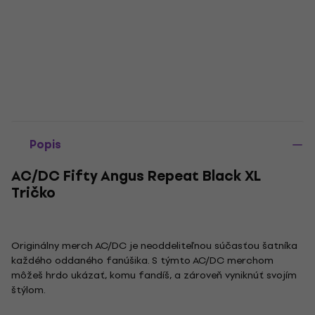
Popis
AC/DC Fifty Angus Repeat Black XL
Tričko
Originálny merch AC/DC je neoddeliteľnou súčasťou šatníka
každého oddaného fanúšika. S týmto AC/DC merchom
môžeš hrdo ukázať, komu fandíš, a zároveň vyniknúť svojím
štýlom.