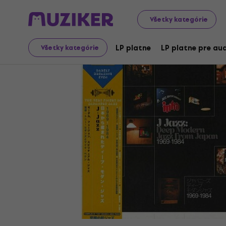
LP platne a CD
LP platne
Všetky kategórie
LP platne
LP platne pre aud
Všetky kategórie
Ukončený predaj
Video