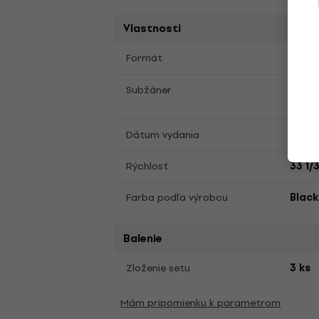
Vlastnosti
LP
12
Formát
,
Jazz
Subžáner
Jazz
Dátum vydania
23.02
Rýchlosť
33 1/
Farba podľa výrobcu
Black
Balenie
Zloženie setu
3 ks
Mám pripomienku k parametrom