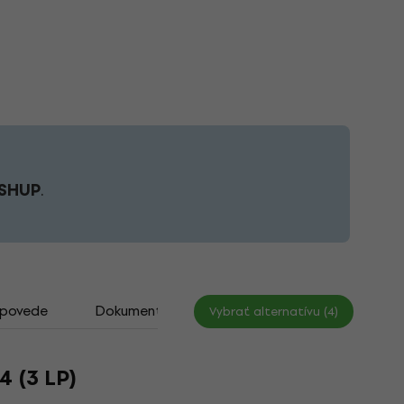
SHUP
.
dpovede
Dokumenty
Tipy na starostlivosť o viny
Vybrať alternatívu (4)
4 (3 LP)