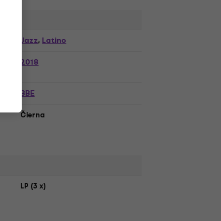
,
Jazz
Latino
,
2018
BBE
Čierna
LP (3 x)