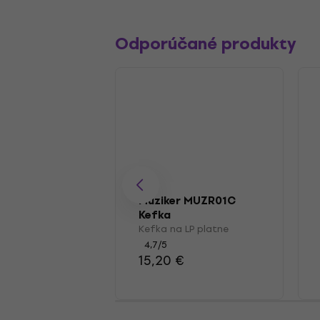
Odporúčané produkty
Muziker MUZR01C
Kefka
Kefka na LP platne
4,7
/5
15,20 €