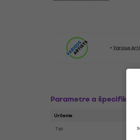
Various Art
Parametre a špecifikáci
Určenie
S
Typ
Kompi
Otvár