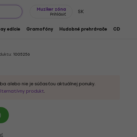
Tipy na darčeky
Často kladené otázky
Muziker Blog
Muziker zóna
SK
Prihlásiť
Jazz: Deep Modern Jazz From Japan
ay edície
Gramofóny
Hudobné prehrávače
CD
Prís
duktu:
1005256
ba alebo nie je súčasťou aktuálnej ponuky.
lternatívny produkt
.
)
ať