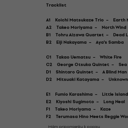
Tracklist
A1
Koichi Matsukaze Trio –
Earth 
A2
Takeo Moriyama –
North Wind
B1
Tohru Aizawa Quartet –
Dead L
B2
Eiji Nakayama –
Aya's Samba
C1
Takao Uematsu –
White Fire
C2
George Otsuka Quintet –
Sea
D1
Shintaro Quintet –
A Blind Man
D2
Mitsuaki Katayama –
Unknown
E1
Fumio Karashima –
Little Islan
E2
Kiyoshi Sugimoto –
Long Neal
F1
Takeo Moriyama –
Kaze
F2
Terumasa Hino Meets Reggie W
Mám pripomienku k popisu