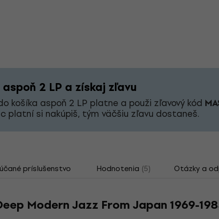
 aspoň 2 LP a získaj zľavu
 do košíka aspoň 2 LP platne a použi zľavový kód
MA
c platní si nakúpiš, tým väčšiu zľavu dostaneš.
čané príslušenstvo
Hodnotenia
(5)
Otázky a o
: Deep Modern Jazz From Japan 1969-198