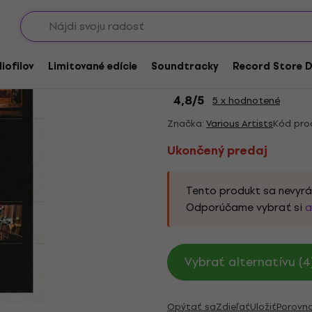
Showroomy
Ukončený predaj
Various Artists - J 
iofilov
Limitované edície
Soundtracky
Record Store D
1969-1984 (3 LP)
4,8
/5
5 x hodnotené
Značka:
Various Artists
Kód pro
Ukončený predaj
Tento produkt sa nevyrá
Odporúčame vybrať si
a
Vybrať alternatívu (4
Opýtať sa
Zdieľať
Uložiť
Porovn