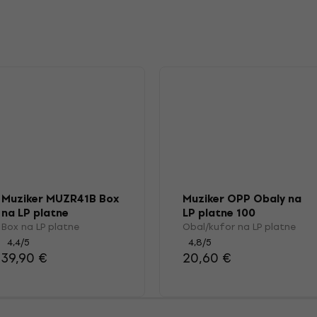
Muziker MUZR41B Box
Muziker OPP Obaly na
na LP platne
LP platne 100
Box na LP platne
Obal/kufor na LP platne
4,4
/5
4,8
/5
39,90 €
20,60 €