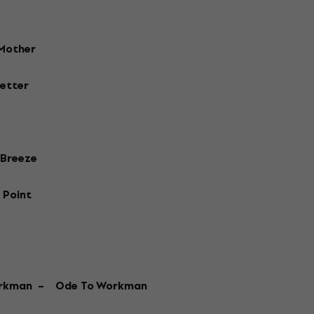
Mother
etter
 Breeze
 Point
d
orkman –
Ode To Workman