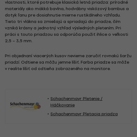
vlastnosti, ktoré potrebuje klasická letná priadza: prírodné
materiály ako mäkká bavlna, hodvábny viskózový bambus a
dotyk ľanu pre dosiahnutie mierne rustikálneho vzhľadu.
Tieto tri vlákna sa zmiešajú a spriadajú do priadze, čím
vzniká krásny a jednotný vzhľad výsledných pletením. Pri
práci s touto priadzou sa odporúča použiť ihlice o veľkosti
2,5 – 3,5 mm.
Pri objednaní viacerých kusov nevieme zaručiť rovnakú šaržu
priadzí. Odtiene sa môžu jemne líšiť. Farba priadze sa môže
v realite líšiť od odtieňa zobrazeného na monitore.
Schachenmayr Pletenie /
Háčkovanie
Schachenmayr Pletacia priadza