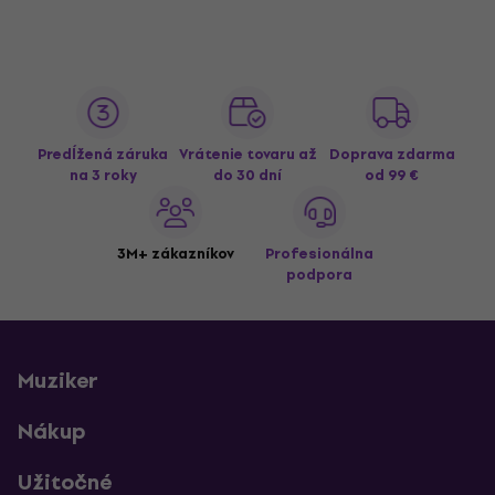
Predĺžená záruka
Vrátenie tovaru až
Doprava zdarma
na 3 roky
do 30 dní
od 99 €
3M+ zákazníkov
Profesionálna
podpora
Muziker
Nákup
Užitočné