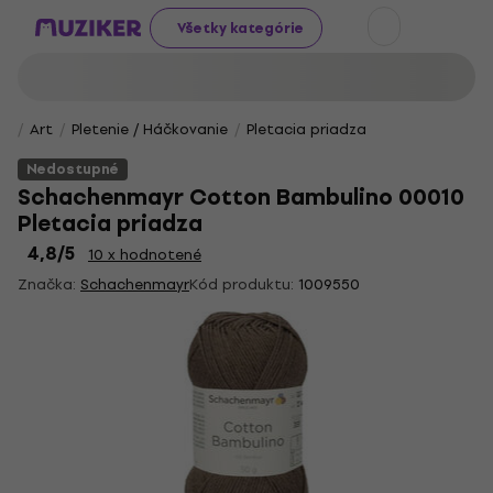
Všetky kategórie
Art
Pletenie / Háčkovanie
Pletacia priadza
Nedostupné
Schachenmayr Cotton Bambulino 00010
Pletacia priadza
4,8
/5
10 x hodnotené
Značka:
Schachenmayr
Kód produktu:
1009550