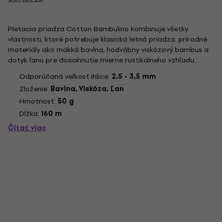
Pletacia priadza Cotton Bambulino kombinuje všetky
vlastnosti, ktoré potrebuje klasická letná priadza: prírodné
materiály ako mäkká bavlna, hodvábny viskózový bambus a
dotyk ľanu pre dosiahnutie mierne rustikálneho vzhľadu.
Tieto tri vlákna sa zmiešajú a spriadajú do priadze, čím
Odporúčaná veľkosť ihlice:
2,5 - 3,5 mm
vzniká krásny a jednotný vzhľad výsledných pletením. Pri
Zloženie:
Bavlna, Viskóza, Ľan
práci s...
Hmotnosť:
50 g
Dĺžka:
160 m
Čítať viac