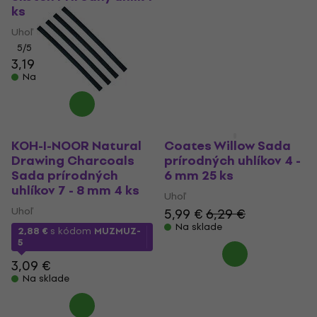
ks
Uhoľ
4,49 €
Uhoľ
Na sklade
5
/5
3,19 €
3,29 €
Na sklade
KOH-I-NOOR Natural
Coates Willow Sada
Drawing Charcoals
prírodných uhlíkov 4 -
Sada prírodných
6 mm 25 ks
uhlíkov 7 - 8 mm 4 ks
Uhoľ
Uhoľ
5,99 €
6,29 €
Na sklade
2,88 €
s kódom
MUZMUZ-
5
3,09 €
Na sklade