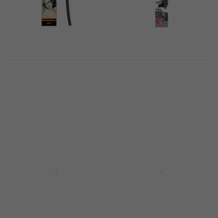
KOH-I-NOOR Natural
Daler Rowney Willow
Drawing Charcoals
charcoals Sada
Sada prírodných
prírodných uhlíkov 2 -
uhlíkov 6 - 7 mm 6 ks
10 mm 12 ks
Uhoľ
Uhoľ
5
/5
2,84 €
s kódom
4,49 €
4,69 €
MUZMUZ-5
Na sklade
2,99 €
Na sklade
Coates Willow Sada
Coates Willow Sada
prírodných uhlíkov 3 -
prírodných uhlíkov 7 -
12 mm 30 ks
9 mm 3 ks
Uhoľ
Uhoľ