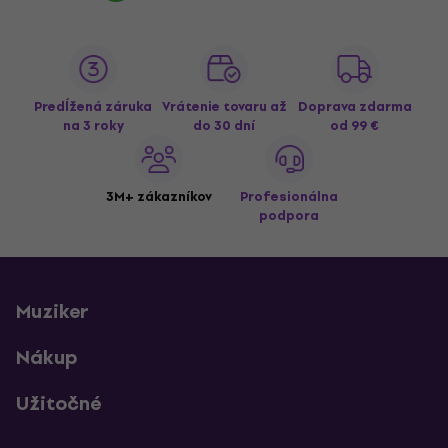
Predĺžená záruka
Vrátenie tovaru až
Doprava zdarma
na 3 roky
do 30 dní
od 99 €
3M+ zákazníkov
Profesionálna
podpora
Muziker
Nákup
Užitočné