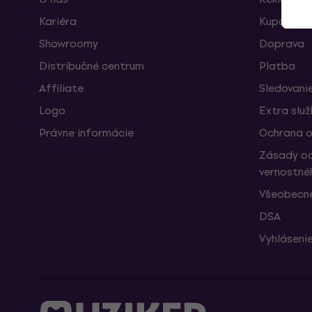
Kariéra
Kupóny
Showroomy
Doprava
Distribučné centrum
Platba
Affiliate
Sledovanie
Logo
Extra slu
Právne informácie
Ochrana o
Zásady oc
vernostné
Všeobecn
DSA
Vyhlásenie