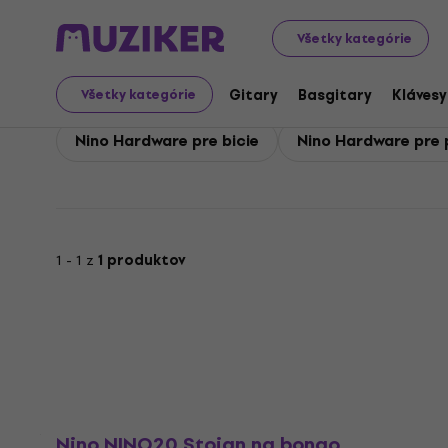
Nino
Nino Zvuková technika
Všetky kategórie
Nino Zvuková technika
Gitary
Basgitary
Klávesy
Všetky kategórie
Nino Hardware pre bicie
Nino Hardware pre 
1 - 1 z
1 produktov
Nino NINO20 Stojan na bongo