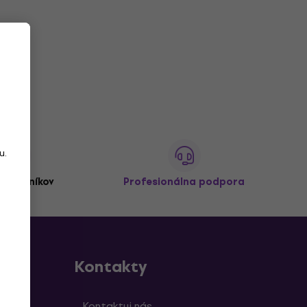
u.
,
zákazníkov
Profesionálna podpora
Kontakty
y
Kontaktuj nás