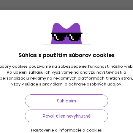
Súhlas s použitím súborov cookies
úbory cookies používame na zabezpečenie funkčnosti nášho web
Po udelení súhlasu ich využívame na analýzu návštevnosti a
personalizáciu reklamy na reklamných platformách tretích strán
až do 30 dní
Doprava zdarma
od 99 €
3M+ 
vždy v súlade s pravidlami o
ochrane osobných údajov
.
Súhlasím
Užitočné
Povoliť len nevyhnutné
Nastavenie a informacie o cookies
e a odstúpenia od zmluvy
FAQ – Často kladené otázk