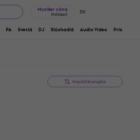
Tipy na darčeky
Často kladené otázky
Muziker Blog
Muziker zóna
SK
Prihlásiť
PA
Svetlá
DJ
Slúchadlá
Audio Video
Príslušenst
Najobľúbenejšie