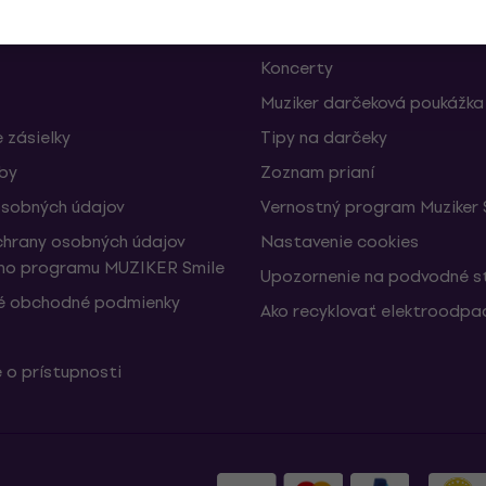
Muziker Blog
Koncerty
Muziker darčeková poukážka
 zásielky
Tipy na darčeky
žby
Zoznam prianí
sobných údajov
Vernostný program Muziker 
hrany osobných údajov
Nastavenie cookies
ho programu MUZIKER Smile
Upozornenie na podvodné s
é obchodné podmienky
Ako recyklovať elektroodpa
 o prístupnosti