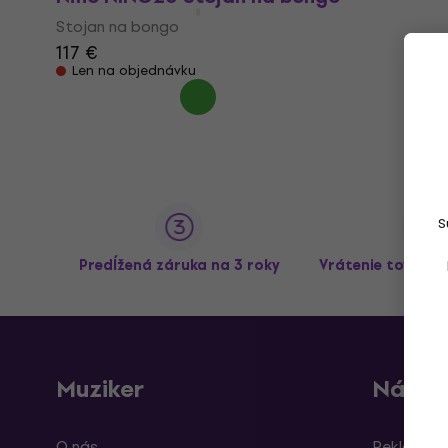
Stojan na bongo
117 €
Len na objednávku
S
Predĺžená záruka na 3 roky
Vrátenie tovaru 
Muziker
Nákup
O nás
Reklamáci