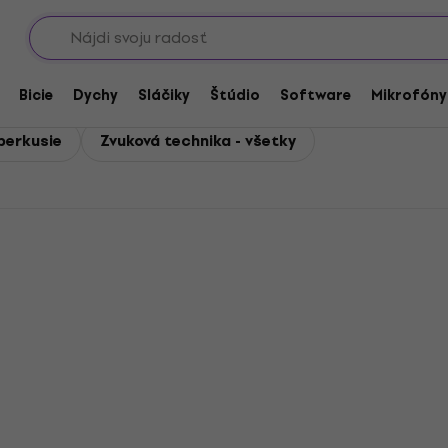
Showroomy
Bicie
Dychy
Sláčiky
Štúdio
Software
Mikrofóny
perkusie
Zvuková technika - všetky