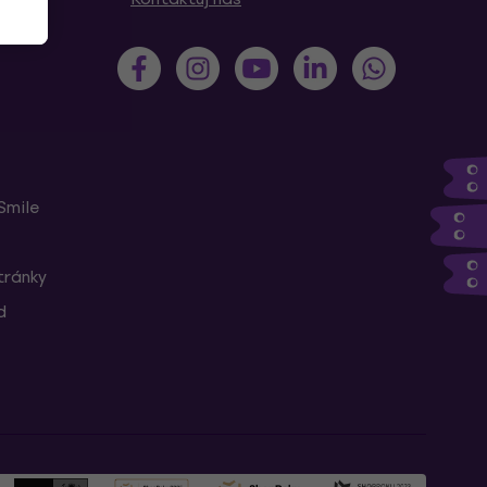
Smile
tránky
d