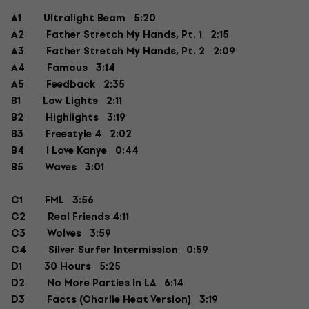
A1
Ultralight Beam 5:20
A2
Father Stretch My Hands, Pt. 1 2:15
A3
Father Stretch My Hands, Pt. 2 2:09
A4
Famous 3:14
A5
Feedback 2:35
B1
Low Lights 2:11
B2
Highlights 3:19
B3
Freestyle 4 2:02
B4
I Love Kanye 0:44
B5
Waves 3:01
C1
FML 3:56
C2
Real Friends 4:11
C3
Wolves 3:59
C4
Silver Surfer Intermission 0:59
D1
30 Hours 5:25
D2
No More Parties In LA 6:14
D3
Facts (Charlie Heat Version) 3:19