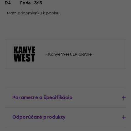
D4
Fade 3:13
Mám pripomienku k popisu
Kanye West LP platne
Parametre a špecifikácia
Odporúčané produkty