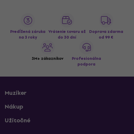
Predĺžená záruka
Vrátenie tovaru až
Doprava zdarma
na 3 roky
do 30 dní
od 99 €
3M+ zákazníkov
Profesionálna
podpora
Muziker
Nákup
Užitočné