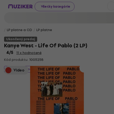
Všetky kategórie
LP platne a CD
LP platne
Ukončený predaj
Kanye West - Life Of Pablo (2 LP)
4
/5
11 x hodnotené
Kód produktu:
1005258
Ukončený predaj
Video