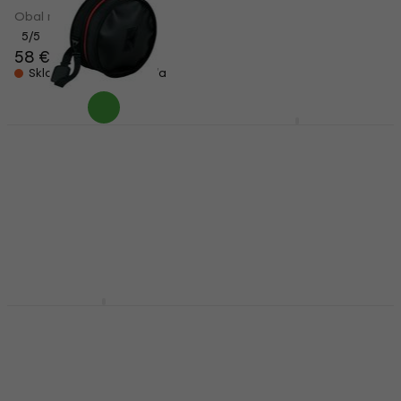
Obal na snare bubon
Obal na snare bubon
5
/5
5
/5
58 €
58 €
Skladom u dodávateľa
Skladom u dodávateľa
Tama PBS1480
Tama TSDB1465NB
PowerPad Obal na
PowerPad Designer
snare bubon
Obal na snare bubon
Obal na snare bubon
Obal na snare bubon
5
/5
5
/5
69 €
72,10 €
66 €
68,90 €
Skladom u dodávateľa
Skladom u dodávateľa
Protection Racket
Mapex BP-SB14 Obal
3005R-00 15” x 6,5“
na snare bubon
Obal na snare bubon
Obal na snare bubon
Obal na snare bubon
98,10 €
5
/5
Skladom u dodávateľa