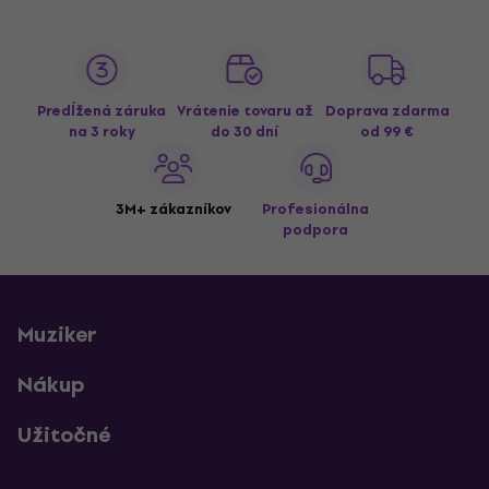
Predĺžená záruka
Vrátenie tovaru až
Doprava zdarma
na 3 roky
do 30 dní
od 99 €
3M+ zákazníkov
Profesionálna
podpora
Muziker
Nákup
Užitočné