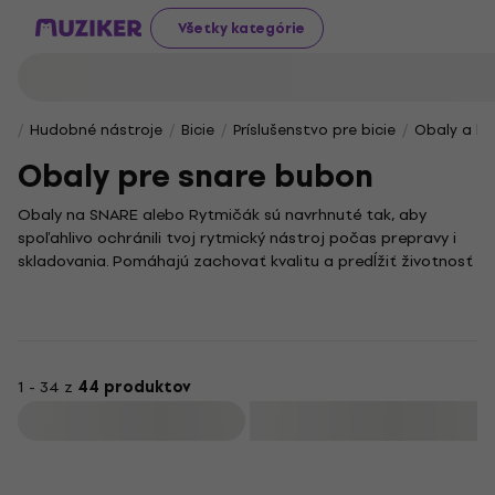
Všetky kategórie
Hudobné nástroje
Bicie
Príslušenstvo pre bicie
Obaly a ku
Obaly pre snare bubon
Obaly na SNARE alebo Rytmičák sú navrhnuté tak, aby
spoľahlivo ochránili tvoj rytmický nástroj počas prepravy i
skladovania. Pomáhajú zachovať kvalitu a predĺžiť životnosť
bubnov, ktoré tvoria kľúčový prvok každého bicieho setu.
Bubny predstavujú základ bicích nástrojov a správne zvolený
obal zabezpečí, že ich zvuk i konštrukcia zostanú
nepoškodené aj pri častom prenášaní. Vďaka kvalitným
obalom bude tvoj rytmický nástroj vždy pripravený na hranie
1 - 34 z
44 produktov
bez strachu z poškodenia.
Filtrovať
Perkusie, často doplnok bicích, tiež vyžadujú starostlivú
ochranu. Obaly na SNARE či Rytmičák ti umožnia udržať
poriadok a bezpečnosť zostavy – či už hráš doma, v štúdiu