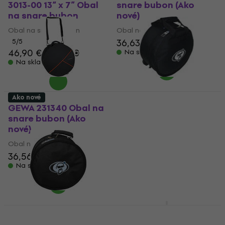
3013-00 13“ x 7” Obal
snare bubon (Ako
na snare bubon
nové)
Obal na snare bubon
Obal na snare bubon
36,63 €
37,73 €
5
/5
46,90 €
48,40 €
Na sklade
Na sklade
Ako nové
GEWA 231340 Obal na
Protection Racket
snare bubon (Ako
3011R-00 14” x 5,5”
nové)
Obal na snare bubon
(Ako nové)
Obal na snare bubon
Obal na snare bubon
36,56 €
39,60 €
52,30 €
55,44 €
Na sklade
Na sklade
Protection Racket
3004R-00 14“ x 4”
Protection Racket