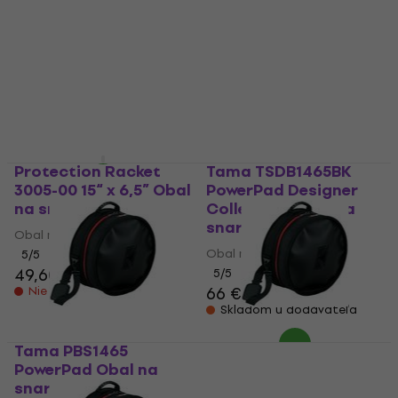
Piccolo Obal na snare
3013-00 13“ x 7” Obal
bubon
na snare bubon (Ako
nové)
Obal na snare bubon
62,70 €
Obal na snare bubon
Na ceste
44,06 €
48,71 €
Na sklade
Protection Racket
Tama TSDB1465BK
3005-00 15“ x 6,5” Obal
PowerPad Designer
na snare bubon
Collection Obal na
snare bubon
Obal na snare bubon
Obal na snare bubon
5
/5
49,60 €
5
/5
66 €
Nie je na sklade
Skladom u dodávateľa
Tama PBS1465
Tama PBS1455
PowerPad Obal na
PowerPad Obal na
snare bubon
snare bubon