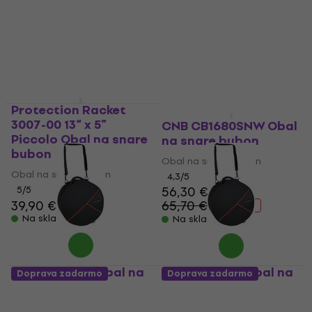
Obal na snare bubon
4,5
/5
32,90 €
5
/5
58,70 €
Na sklade
Na sklade
Protection Racket
3007-00 13“ x 5”
CNB CB1680SNW Obal
Piccolo Obal na snare
na snare bubon
bubon
Obal na snare bubon
Obal na snare bubon
4,3
/5
56,30 €
5
/5
39,90 €
65,70 €
- 14 %
Na sklade
Na sklade
GEWA 231340 Obal na
GEWA 231330 Obal na
Doprava zadarmo
Doprava zadarmo
snare bubon
snare bubon
Obal na snare bubon
Obal na snare bubon