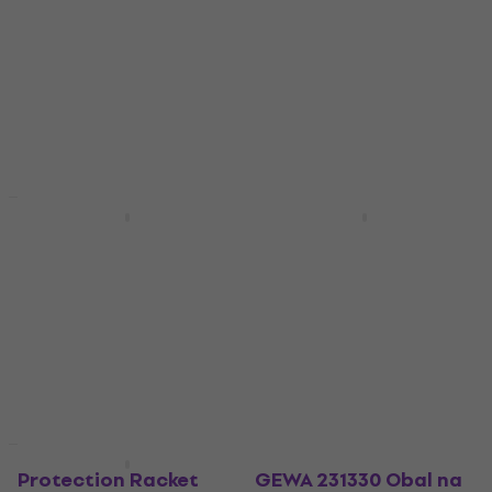
4,9
/5
4,9
/5
40 €
s kódom
MUZMUZ-
39 €
s kódom
MUZMUZ-
20
20
50,90 €
49,90 €
Na sklade
Na sklade
Doprava zadarmo
Ako nové
Protection Racket
Protection Racket
3011R-00 14” x 5,5”
3010-00 10“ x 5”
Obal na snare bubon
Piccolo Obal na snare
bubon
Obal na snare bubon
Obal na snare bubon
5
/5
56 €
5
/5
37,50 €
40,20 €
Na sklade
Na sklade
Ako nové
Ako nové
Protection Racket
GEWA 231330 Obal na