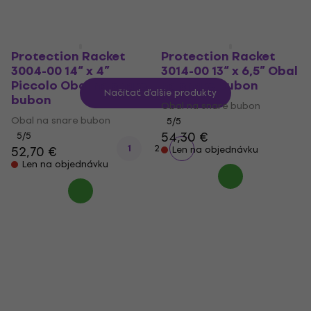
Len na objednávku
Len na objednávku
Protection Racket
Protection Racket
3004-00 14“ x 4”
3014-00 13“ x 6,5” Obal
Piccolo Obal na snare
na snare bubon
Načítať ďalšie produkty
bubon
Obal na snare bubon
Obal na snare bubon
5
/5
54,30 €
5
/5
1
2
52,70 €
Len na objednávku
Len na objednávku