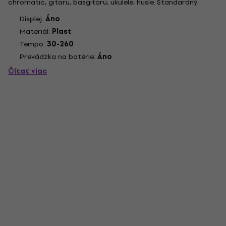
chromatic, gitaru, basgitaru, ukulele, husle. Štandardný
vstupný konektor pre elektrické nástroje. Súčasťou je piezo
Displej:
Áno
snímač na pripojenie akustických nástrojov. Vstavaný
Materiál:
Plast
mikrofón a...
Tempo:
30-260
Prevádzka na batérie:
Áno
Čítať viac