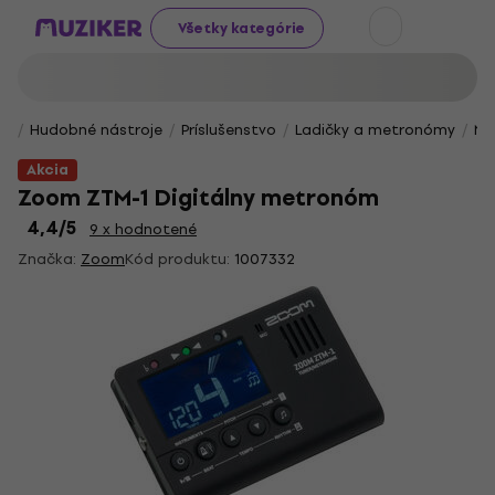
Všetky kategórie
Hudobné nástroje
Príslušenstvo
Ladičky a metronómy
Me
Akcia
Zoom ZTM-1 Digitálny metronóm
4,4
/5
9 x hodnotené
Značka:
Zoom
Kód produktu:
1007332