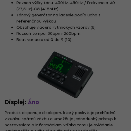
Rozsah výšky tónu: 430Hz-450Hz / Frekvencia: A0
(27,5Hz)-C8 (4186Hz)
Tónový generátor na ladenie podľa ucha s
referenčnou výškou
Obsahuje viacero rytmických vzorov (8)
Rozsah tempa: 30bpm-260bpm
Beat variácie od 0 do 9 (10)
Displej:
Áno
Produkt disponuje displejom, ktorý poskytuje prehľadnú
vizuálnu spätnú väzbu a umožňuje jednoduchý prístup k
nastaveniam a informáciám. Vďaka tomu je ovládanie