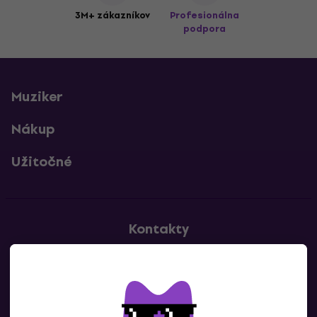
3M+ zákazníkov
Profesionálna
podpora
Muziker
Nákup
Užitočné
Kontakty
Kontaktuj nás