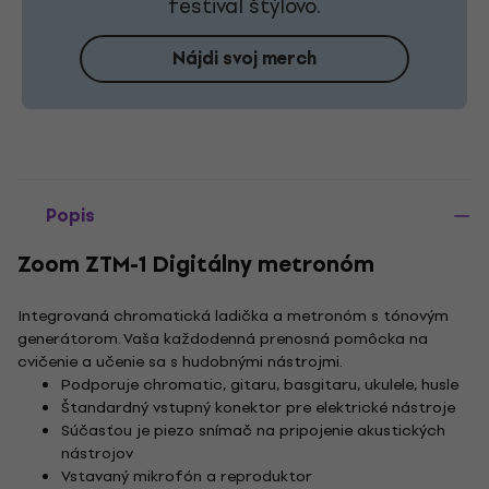
festival štýlovo.
Nájdi svoj merch
Popis
Zoom ZTM-1 Digitálny metronóm
Integrovaná chromatická ladička a metronóm s tónovým
generátorom. Vaša každodenná prenosná pomôcka na
cvičenie a učenie sa s hudobnými nástrojmi.
Podporuje chromatic, gitaru, basgitaru, ukulele, husle
Štandardný vstupný konektor pre elektrické nástroje
Súčasťou je piezo snímač na pripojenie akustických
nástrojov
Vstavaný mikrofón a reproduktor