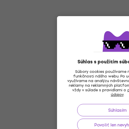
Súhlas s použitím súb
Súbory cookies používame 
funkčnosti nášho webu. Po ud
využívame na analýzu návštevno
reklamy na reklamných platfor
vždy v súlade s pravidlami o
údajov
.
Súhlasím
Povoliť len nevy