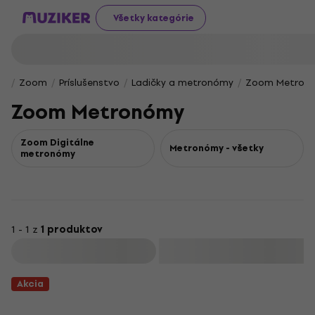
Všetky kategórie
Zoom
Príslušenstvo
Ladičky a metronómy
Zoom Metron
Zoom Metronómy
Zoom Digitálne
Metronómy - všetky
metronómy
1 - 1 z
1 produktov
Filtrovať
Akcia