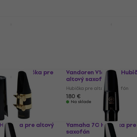
Na sklade
C-BK Hubička pre
Latone AMPC-TLC Hubič
fón
altový saxofón
tový saxofón
Hubička pre altový saxofón
5
/5
12,90 €
MUZMUZ-5
Na sklade
-PL-AL Hubička pre
Vandoren V16 A5 M Hubi
fón
altový saxofón
tový saxofón
Hubička pre altový saxofón
180 €
Na sklade
Hubička pre altový
Yamaha 7C Hubička pre 
saxofón