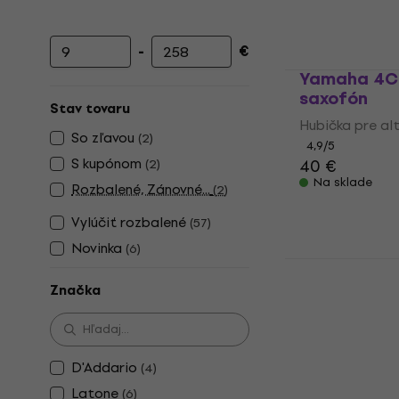
-
€
Minimálna cena
Maximálna cena
Yamaha 4C 
saxofón
Stav tovaru
Hubička pre al
So zľavou
(
2
)
4,9
/5
S kupónom
40 €
(
2
)
Na sklade
Rozbalené, Zánovné...
(
2
)
Vylúčiť rozbalené
(
57
)
Novinka
(
6
)
Yamaha 5C 
saxofón
Značka
Hubička pre al
4,9
/5
40 €
D'Addario
(
4
)
Na sklade
Latone
(
6
)