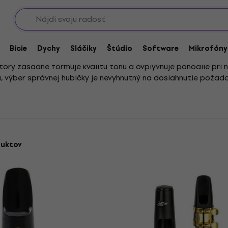
Showroomy
ástrojom
Hubičky
Hubičky pre alt saxofón
n
Bicie
Dychy
Sláčiky
Štúdio
Software
Mikrofóny
orý zásadne formuje kvalitu tónu a ovplyvňuje pohodlie pri 
u, výber správnej hubičky je nevyhnutný na dosiahnutie poža
od materiálu, tvaru a veľkosti zvolenej hubičky. Správne zvol
ie hudobných predstáv, ale zaručuje aj komfort počas dlhých 
duktov