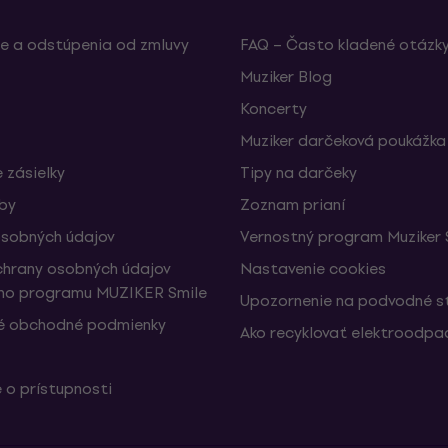
e a odstúpenia od zmluvy
FAQ – Často kladené otázk
Muziker Blog
Koncerty
Muziker darčeková poukážka
 zásielky
Tipy na darčeky
žby
Zoznam prianí
sobných údajov
Vernostný program Muziker 
hrany osobných údajov
Nastavenie cookies
ho programu MUZIKER Smile
Upozornenie na podvodné s
é obchodné podmienky
Ako recyklovať elektroodpa
 o prístupnosti