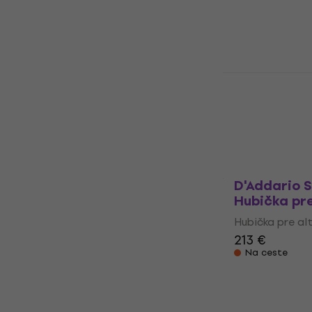
4,4
/5
138 €
Na sklade
D'Addario 
Hubička pre
Hubička pre al
243 €
Na sklade
D'Addario 
Hubička pre
Hubička pre al
213 €
Na ceste