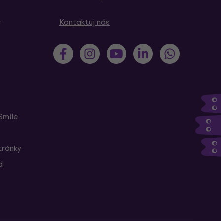
y
Kontaktuj nás
Smile
tránky
d