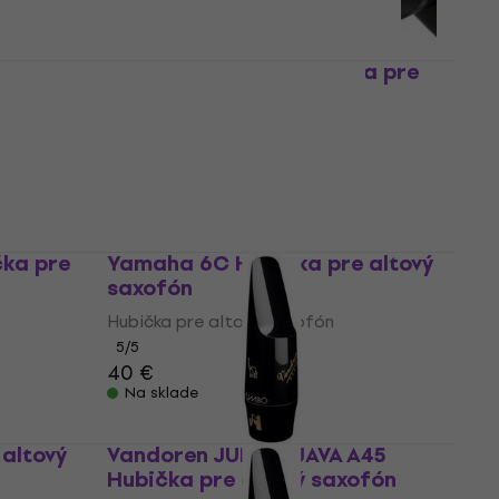
ka pre
Yamaha YDS-120 Hubička pre
altový saxofón
Hubička pre altový saxofón
5
/5
18,90 €
Na sklade
čka pre
Yamaha 6C Hubička pre altový
saxofón
Hubička pre altový saxofón
5
/5
40 €
Na sklade
altový
Vandoren JUMBO JAVA A45
Hubička pre altový saxofón