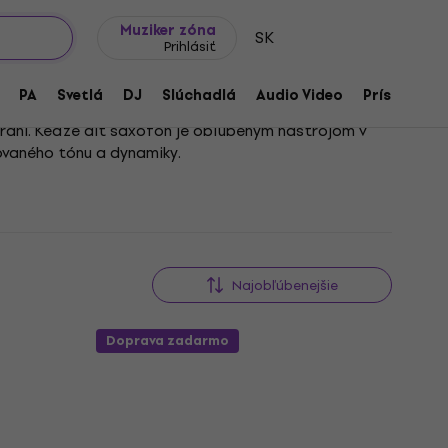
Tipy na darčeky
Často kladené otázky
Muziker Blog
Muziker zóna
SK
Prihlásiť
PA
Svetlá
DJ
Slúchadlá
Audio Video
Príslušenst
hraní. Keďže alt saxofón je obľúbeným nástrojom v
dovaného tónu a dynamiky.
ená hubička, prispôsobená individuálnemu štýlu a
hodín cvičenia či vystúpení.
Najobľúbenejšie
Doprava zadarmo