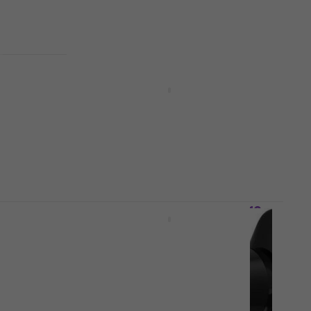
e
Latone NG Hubička pre altový
saxofón
Hubička pre altový saxofón
5
/5
38,90 €
Na sklade
ka pre
Latone AMPC-RD Hubička pre
altový saxofón
Hubička pre altový saxofón
5
/5
12,90 €
Na sklade