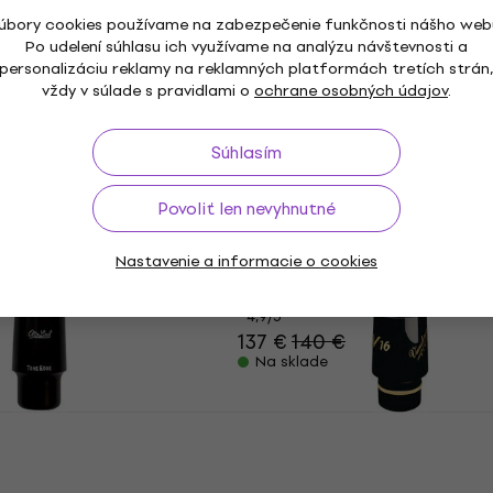
úbory cookies používame na zabezpečenie funkčnosti nášho web
Po udelení súhlasu ich využívame na analýzu návštevnosti a
personalizáciu reklamy na reklamných platformách tretích strán
6CM Hubička pre
Yamaha AS-3C Hubička 
vždy v súlade s pravidlami o
ochrane osobných údajov
.
fón
altový saxofón
tový saxofón
Hubička pre altový saxofón
Súhlasím
50,90 €
Na sklade
Povoliť len nevyhnutné
16 A6 M Hubička pre
Vandoren V5 JAZZ A35 H
fón
pre altový saxofón
Nastavenie a informacie o cookies
tový saxofón
Hubička pre altový saxofón
4,9
/5
137 €
140 €
Na sklade
one Edge 6 STAR
Vandoren V16 A8 M Hubi
Ako nové
 altový saxofón
altový saxofón
tový saxofón
Hubička pre altový saxofón