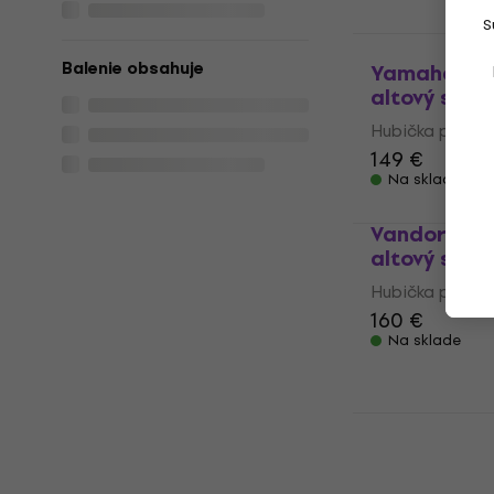
S
Balenie obsahuje
Yamaha AS-
altový saxo
Hubička pre al
149 €
Na sklade
Vandoren V
altový saxo
Hubička pre al
160 €
Na sklade
Otto Link T
Hubička pre
Hubička pre al