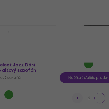
162 €
Na sklade
Select Jazz D7M
 altový saxofón
Yamaha YDS-120 Hubičk
altový saxofón (Ako nové
tový saxofón
Hubička pre altový saxofón
18,59 €
Na sklade
Select Jazz D6M
 altový saxofón
tový saxofón
Načítať ďalšie produk
2
1