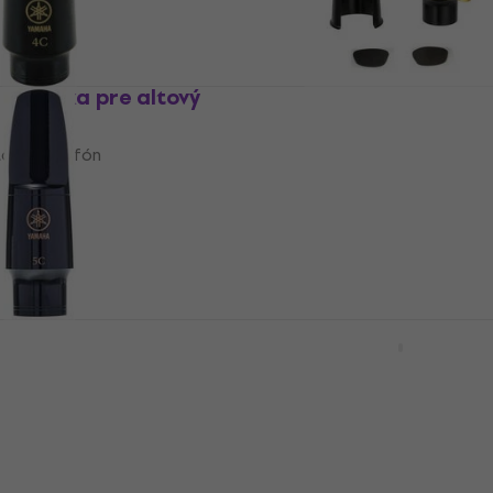
Hubička pre altový
Latone ND75 Hubička pr
altový saxofón
tový saxofón
Hubička pre altový saxofón
5
/5
9,89 €
Na sklade
Hubička pre altový
Victory VSM-PL-AL Hubič
altový saxofón
tový saxofón
Hubička pre altový saxofón
4
/5
16,39 €
s kódom
MUZMUZ-15
19,90 €