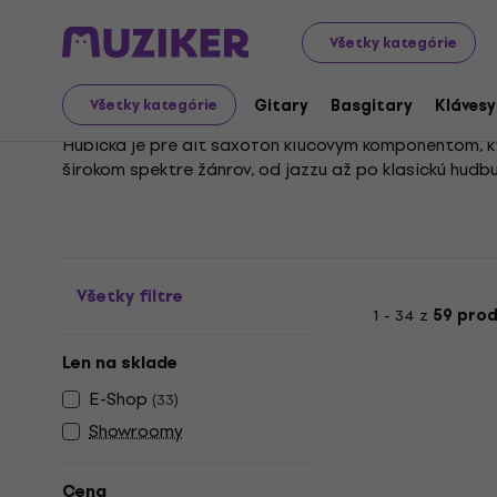
Hudobné nástroje
Dychy
Príslušenstvo k dychovým n
Všetky kategórie
Hubičky pre alt saxofó
Gitary
Basgitary
Klávesy
Všetky kategórie
Hubička je pre alt saxofón kľúčovým komponentom, kt
širokom spektre žánrov, od jazzu až po klasickú hudb
Hrateľnosť a celkový zvukový prejav nástroja závisia 
technike hráča, umožňuje nielen precíznejšie stvárnen
Všetky filtre
1 - 34 z
59 pro
Len na sklade
E-Shop
(
33
)
Showroomy
Cena