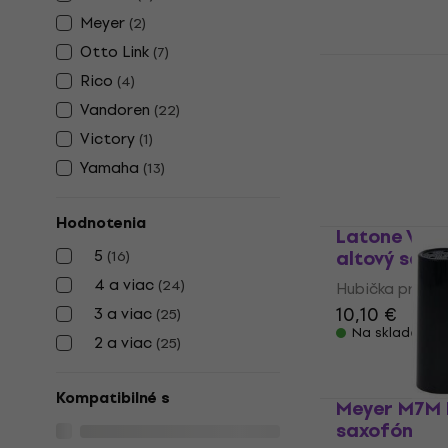
Meyer
(
2
)
Otto Link
(
7
)
Latone AMP
Rico
(
4
)
altový saxo
Vandoren
(
22
)
Hubička pre al
Victory
(
1
)
5
/5
Yamaha
(
13
)
9,11 €
s kódom
9,89 €
Na sklade
Hodnotenia
Latone VSM
5
altový saxo
(
16
)
4 a viac
(
24
)
Hubička pre al
10,10 €
3 a viac
(
25
)
Na sklade
2 a viac
(
25
)
Kompatibilné s
Meyer M7M 
saxofón