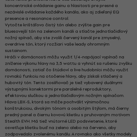
koncentrické ovládanie gainu a hlasitosti pre presné a
nezávislé ovládanie každého kanála, ako aj zdieľaný EQ
presence a resonance control.
Vytočte krištáľovo čistý tón alebo zvýšte gain pre
bluesovejší tón na zelenom kanáli a stlačte jednotlačidlový
nožný spínač, aby ste zvolili červený kanál pre zmyselný,
overdrive tón, ktorý rozžiari vaše leady ohromným
sustainom.
Hráči v domácnosti môžu využiť 1/4-napájací vypínač na
zníženie výkonu hlavy na 3,5 wattu a vyhnúť sa rušeniu zvyšku
domácnosti, zatiaľ čo štúdioví a live hudobníci môžu využiť
rovnakú funkciu na otočenie hlavy, aby získali stlačený a
hubovitý tón. Tento zosilňovač je tiež vybavený duálnymi
výstupnými konektormi pre paralelné reproduktory,
efektovou slučkou a jednotlačidlovým nožným spínačom.
Hlava LBX-S, ktorá sa môže pochváliť výnimočnou
konštrukciou, divokým tónom a osobitým štýlom, má čierny
predný panel a čiernu kovovú klietku s pruhovaným motívom
Stealth EVH. Má tiež vnútorné LED podsvietenie, ktoré
osvetľuje klietku buď na zeleno alebo na červeno, aby
zodpovedalo zvolenému kanálu. A rovnako ako všetky modely