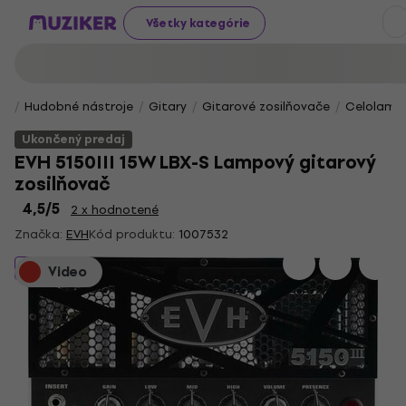
Všetky kategórie
Hudobné nástroje
Gitary
Gitarové zosilňovače
Celolampo
Ukončený predaj
EVH 5150III 15W LBX-S Lampový gitarový
zosilňovač
4,5
/5
2 x hodnotené
Značka:
EVH
Kód produktu:
1007532
Ukončený predaj
Video