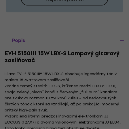
Popis
EVH 5150III 15W LBX-S Lampový gitarový
zosilňovač
Hlava EVH® 5150III® 15W LBX-S obsahuje legendárny tón v
malom 15-wattovom zosilňovači.
Zvodne temný stealth LBX-S, kríženec medzi LBXI a LBXII,
spája zelený „clean“ kanál s červeným „full burn“ kanálom
pre zvukovo rozmanitú zvukovú kulisu – od nedotknutých
čistých tónov, ktoré sa vznášajú, až po prskajúci moderný
britský high-gain zvuk.
Vyzbrojená štyrmi predzosilňovacími elektrónkami JJ
ECC83S (12AX7) a dvoma výkonovými elektrónkami JJ EL84,
táto ľahko prenosná hlava tiež obsahuje dvojité