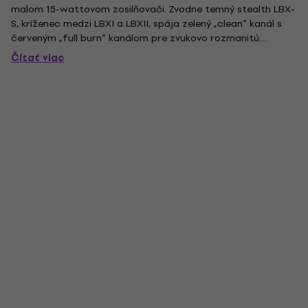
malom 15-wattovom zosilňovači. Zvodne temný stealth LBX-
S, kríženec medzi LBXI a LBXII, spája zelený „clean“ kanál s
červeným „full burn“ kanálom pre zvukovo rozmanitú
zvukovú kulisu – od nedotknutých čistých tónov, ktoré sa
Čítať viac
vznášajú, až po prskajúci moderný britský high-gain zvuk....