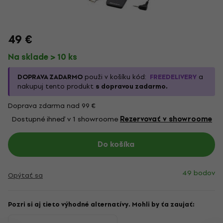
49 €
Na sklade > 10 ks
DOPRAVA ZADARMO
použi v košíku kód:
FREEDELIVERY
a
nakupuj tento produkt
s dopravou zadarmo.
Doprava zdarma nad 99 €
Dostupné ihneď v 1 showroome
Rezervovať v showroome
Do košíka
49 bodov
Opýtať sa
Pozri si aj tieto výhodné alternatívy. Mohli by ťa zaujať: