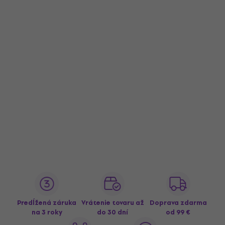
Predĺžená záruka
Vrátenie tovaru až
Doprava zdarma
na 3 roky
do 30 dní
od 99 €