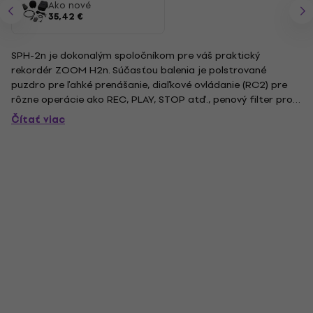
Ako nové
35,42 €
SPH-2n je dokonalým spoločníkom pre váš praktický
rekordér ZOOM H2n. Súčasťou balenia je polstrované
puzdro pre ľahké prenášanie, diaľkové ovládanie (RC2) pre
rôzne operácie ako REC, PLAY, STOP atď., penový filter proti
vetru a dychu, AC adaptér pre dlhé hodiny používania bez
Čítať viac
obáv o zostávajúcu energiu batérie a USB kábel na použitie
ako USB...