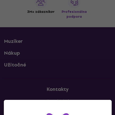
3M+ zákazníkov
Profesionálna
podpora
Muziker
Nákup
Užitočné
Kontakty
Kontaktuj nás