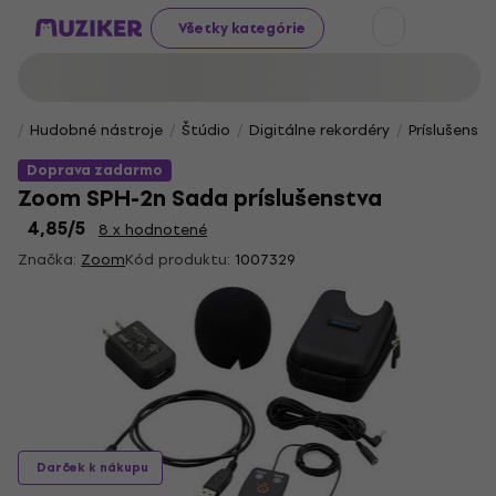
Všetky kategórie
Hudobné nástroje
Štúdio
Digitálne rekordéry
Príslušenst
Doprava zadarmo
Zoom SPH-2n Sada príslušenstva
4,85
/5
8 x hodnotené
Značka:
Zoom
Kód produktu:
1007329
Darček k nákupu