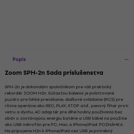
Popis
Zoom SPH-2n Sada príslušenstva
SPH-2n je dokonalým spoločníkom pre váš praktický
rekordér ZOOM H2n. Súčasťou balenia je polstrované
puzdro pre ľahké prenášanie, diaľkové ovládanie (RC2) pre
rôzne operácie ako REC, PLAY, STOP atď., penový filter proti
vetru a dychu, AC adaptér pre dlhé hodiny používania bez
obáv o zostávajúcu energiu batérie a USB kábel na použitie
ako USB mikrofón pre PC, Mac a iPhone/iPad. POZNÁMKA:
Na pripojenie H2n k iPhone/iPad cez USB je potrebný