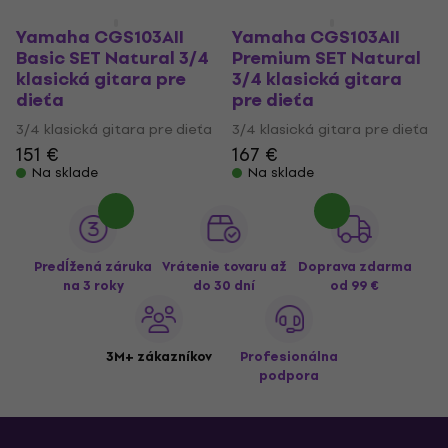
Yamaha CGS103AII
Yamaha CGS103AII
Basic SET Natural 3/4
Premium SET Natural
klasická gitara pre
3/4 klasická gitara
dieťa
pre dieťa
3/4 klasická gitara pre dieťa
3/4 klasická gitara pre dieťa
151 €
167 €
Na sklade
Na sklade
Predĺžená záruka
Vrátenie tovaru až
Doprava zdarma
na 3 roky
do 30 dní
od 99 €
3M+ zákazníkov
Profesionálna
podpora