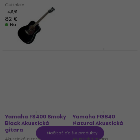
Elektroakustická
Guitalele
gitara Jumbo
4,5
/5
82 €
Elektroakustická gitara
Jumbo
Na sklade
4,9
/5
355 €
Na sklade
Yamaha Pacifica 112
VM Sonic Pink
Yamaha F 370 Black
Elektrická gitara
Akustická gitara
Elektrická gitara
Akustická gitara
4,8
/5
5
/5
321 €
325 €
185 €
198 €
- 7 %
Na sklade
Na sklade
Yamaha FS400 Smoky
Yamaha FG840
Black Akustická
Natural Akustická
gitara
gitara
Načítať ďalšie produkty
Akustická gitara
Akustická gitara