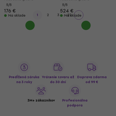
5
/5
5
/5
176 €
524 €
...
1
2
3
22
Na sklade
Na sklade
Predĺžená záruka
Vrátenie tovaru až
Doprava zdarma
na 3 roky
do 30 dní
od 99 €
3M+ zákazníkov
Profesionálna
podpora