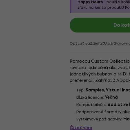
Happy Hours -
použi v koší
zľavu na tento produkt! P
Do koš
Opýtať sa
Zdieľať
Uložiť
Porovn
Pomocou Custom Collections
rovnako jedinečná ako zvuk, k
jednotlivých bubnov a MIDI 
preferencií. Zahŕňa:. 3 ADpa
(jednotlivé bubny). Obsahuje 
Typ:
Samples, Virtual In
Dĺžka licencie:
Večná
Kompatibilné s:
Addictive
Podporované formáty plug
Systémové požiadavky:
Mac
Čítať viac