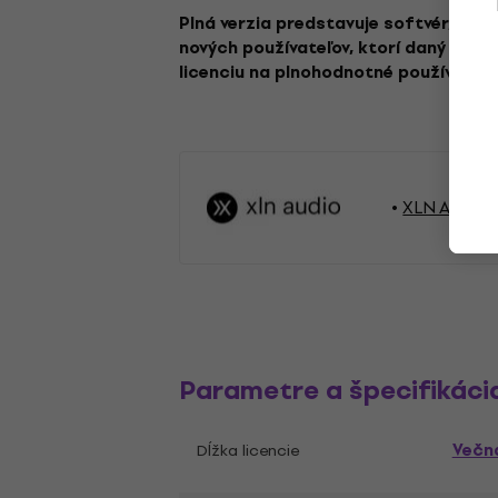
Plná verzia predstavuje softvér, kto
nových používateľov, ktorí daný softv
licenciu na plnohodnotné používanie
XLN Audio 
Parametre a špecifikáci
Večn
Dĺžka licencie