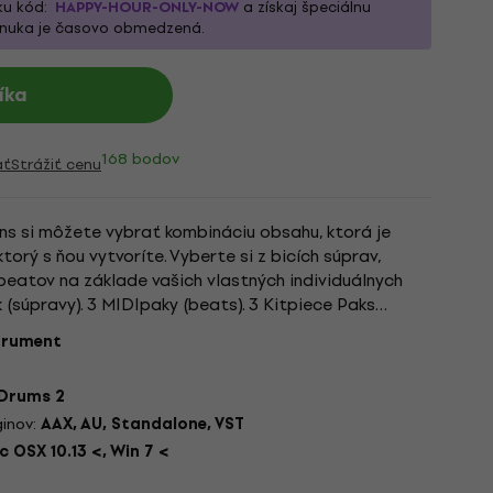
ku kód:
HAPPY-HOUR-ONLY-NOW
a získaj špeciálnu
onuka je časovo obmedzená.
íka
168 bodov
ať
Strážiť cenu
 si môžete vybrať kombináciu obsahu, ktorá je
torý s ňou vytvoríte. Vyberte si z bicích súprav,
beatov na základe vašich vlastných individuálnych
k (súpravy). 3 MIDIpaky (beats). 3 Kitpiece Paks
Addictive...
strument
 Drums 2
inov:
AAX, AU, Standalone, VST
 OSX 10.13 <, Win 7 <