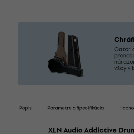
Chráň
Gator o
prenose
nárazo
vždy v 
Popis
Parametre a špecifikácia
Hodno
XLN Audio Addictive Drum