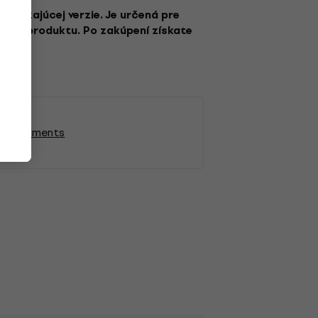
,
chádzajúcej verzie. Je určená pre
rzie a produktu. Po zakúpení získate
 Instruments