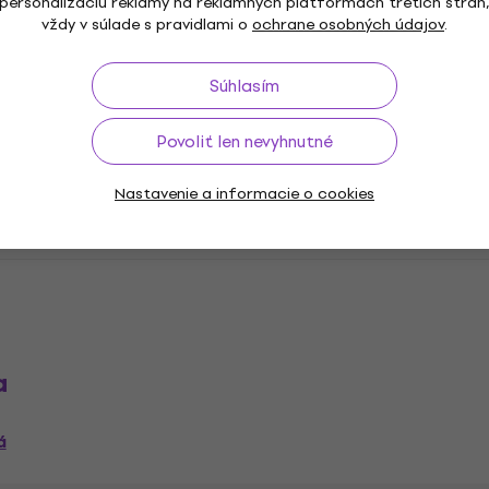
personalizáciu reklamy na reklamných platformách tretích strán
rý nevyžaduje vlastníctvo žiadneho iného produktu ani pred
vždy v súlade s pravidlami o
ochrane osobných údajov
.
ér ešte nevlastnia. Rozsah funkcií závisí od konkrétnej ve
 daného programu.
Súhlasím
Povoliť len nevyhnutné
Nastavenie a informacie o cookies
Štúdio
XLN Audio Štúdiový software
XLN Audio VST
a
á