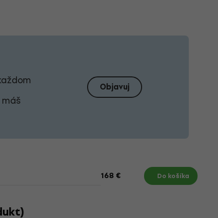
i každom
Objavuj
j máš
168 €
Do košíka
dukt)