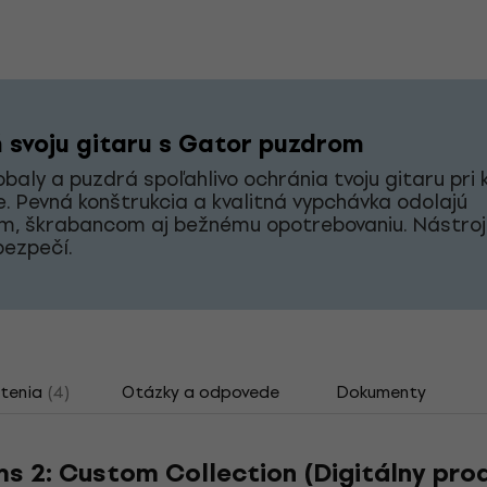
 svoju gitaru s Gator puzdrom
baly a puzdrá spoľahlivo ochránia tvoju gitaru pr
. Pevná konštrukcia a kvalitná vypchávka odolajú
m, škrabancom aj bežnému opotrebovaniu. Nástro
bezpečí.
tenia
(4)
Otázky a odpovede
Dokumenty
s 2: Custom Collection (Digitálny pro