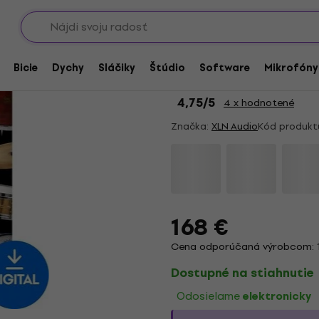
Showroomy
nstruments
HAPPY HOUR
XLN Audio Addictive 
Bicie
Dychy
Sláčiky
Štúdio
Software
Mikrofóny
produkt)
4,75
/5
4 x hodnotené
Značka:
XLN Audio
Kód produkt
168 €
Cena odporúčaná výrobcom: 
Dostupné na stiahnutie
Odosielame
elektronicky