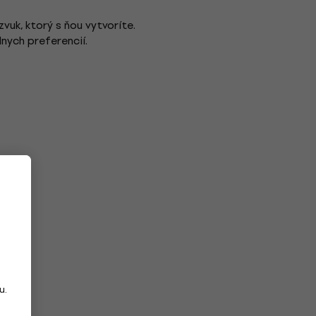
uk, ktorý s ňou vytvoríte.
nych preferencií.
u.