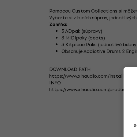
Pomocou Custom Collections si môžete 
Vyberte si z bicích súprav, jednotlivýc
Zahŕňa:
3 ADpak (súpravy)
3 MIDIpaky (beats)
3 Kitpiece Paks (jednotlivé bubny
Obsahuje Addictive Drums 2 Engi
DOWNLOAD PATH
https://www.xlnaudio.com/install
INFO
https://www.xlnaudio.com/products/a
S