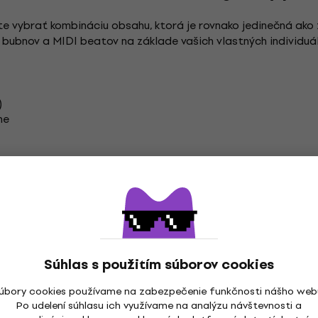
vybrať kombináciu obsahu, ktorá je rovnako jedinečná ako zv
h bubnov a MIDI beatov na základe vašich vlastných individuál
)
ne
ddictive_drums_2
Súhlas s použitím súborov cookies
úbory cookies používame na zabezpečenie funkčnosti nášho web
Po udelení súhlasu ich využívame na analýzu návštevnosti a