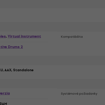
les
Virtual Instrument
,
Kompatibilita
tive Drums 2
AU, AAX, Standalone
verzia
Systémové požiadavky
 RAM