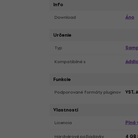
Info
Áno
Download
Určenie
Samp
Typ
Addic
Kompatibilné s
Funkcie
Podporované formáty pluginov
VST, 
Vlastnosti
Plná 
Licencia
Hardvérové požiadavky
4 GB