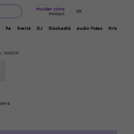
Tipy na darčeky
Často kladené otázky
Muziker Blog
Muziker zóna
SK
Prihlásiť
Drums 2: Custom Collection (Digitálny
PA
Svetlá
DJ
Slúchadlá
Audio Video
Príslušenst
u:
1005211
189 €