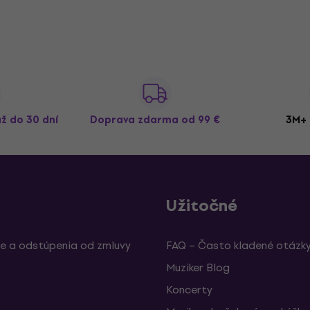
až do 30 dní
Doprava zdarma
od 99 €
3M+ 
Užitočné
e a odstúpenia od zmluvy
FAQ – Často kladené otázk
Muziker Blog
Koncerty