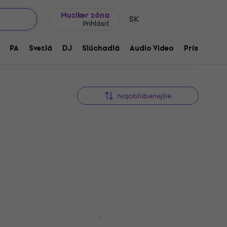
Tipy na darčeky
Často kladené otázky
Muziker Blog
Muziker zóna
SK
Prihlásiť
PA
Svetlá
DJ
Slúchadlá
Audio Video
Príslušenst
Najobľúbenejšie
Mahalo ML2SF SET Sun Flower Koncertné
ukulele