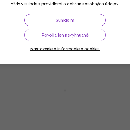
vždy v súlade s pravidlami o
ochrane osobných údajov
.
5
/5
77,60 €
80,70 €
Na sklade
Súhlasím
Mahalo MM2 SET Natural Koncertné
Povoliť len nevyhnutné
ukulele
Nastavenie a informacie o cookies
Koncertné ukulele
5
/5
112 €
116 €
Na sklade
Pasadena SU024BG Concert SET
Natural Koncertné ukulele
Koncertné ukulele
4,7
/5
74,10 €
79,40 €
- 7 %
V showroome