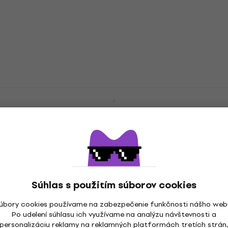
Koncertné ukulele
5
/5
156 €
Na sklade
LAG TKU-10C Tiki Uku Ukulele SET
Natural Koncertné ukulele
Koncertné ukulele
4,9
/5
109,10 €
s kódom
MUZMUZ-5
118,77 €
Na sklade
Súhlas s použitím súborov cookies
Mahalo MA2PH Artist Elite Series SET
úbory cookies používame na zabezpečenie funkčnosti nášho web
Pharaoh Koncertné ukulele
Po udelení súhlasu ich využívame na analýzu návštevnosti a
personalizáciu reklamy na reklamných platformách tretích strán
Koncertné ukulele