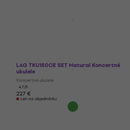
Mahalo ML2SD SET Sand Koncertné
ukulele
Koncertné ukulele
4,8
/5
58,50 €
Na ceste
LAG TKU150CE SET Natural Koncertné
ukulele
Koncertné ukulele
4,7
/5
227 €
Len na objednávku