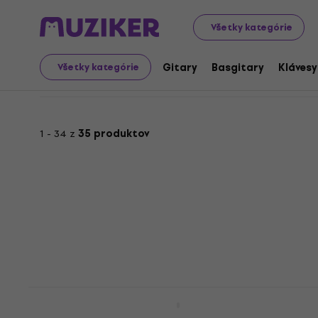
Výhodné sety
Hudobné nástroje
Gitary
Ukulele
Vý
Všetky kategórie
Výhodné sety: Koncertn
Gitary
Basgitary
Klávesy
Všetky kategórie
1 - 34 z
35 produktov
Cascha HH 2035 Premium Mahogany
SET Natural Koncertné ukulele