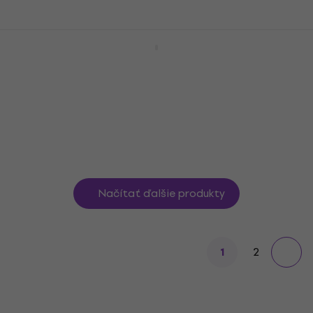
Ortega RU5CE Deluxe SET Natural
Koncertné ukulele
Koncertné ukulele
4,7
/5
167 €
Len na objednávku
Načítať ďalšie produkty
2
1