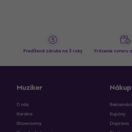
Predĺžená záruka na 3 roky
Vrátenie tovaru 
Muziker
Nákup
O nás
Reklamáci
Kariéra
Kupóny
Showroomy
Doprava