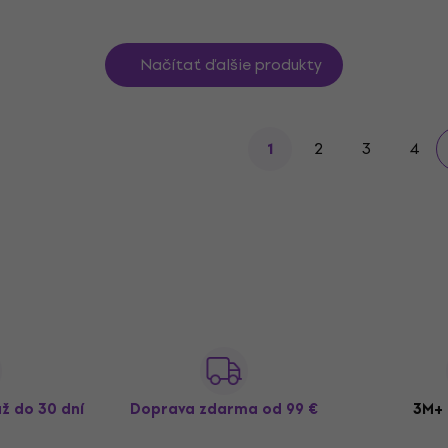
Načítať ďalšie produkty
2
3
4
1
až do 30 dní
Doprava zdarma
od 99 €
3M+ 