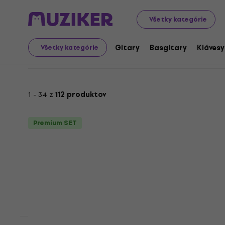
Výhodné sety
Hudobné nástroje
Gitary
Klasické git
Všetky kategórie
Výhodné sety: Klasické 
Gitary
Basgitary
Klávesy
Všetky kategórie
1 - 34 z
112 produktov
Premium SET
Premium SET