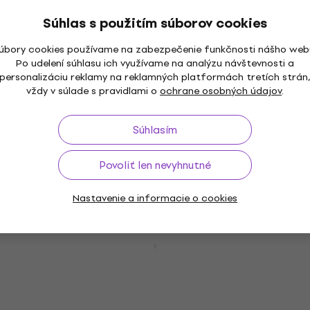
79,50 €
Na sklade
Súhlas s použitím súborov cookies
úbory cookies používame na zabezpečenie funkčnosti nášho web
Basic SET
Po udelení súhlasu ich využívame na analýzu návštevnosti a
Valencia VC103 Basic SET White 3/4
personalizáciu reklamy na reklamných platformách tretích strán
klasická gitara pre dieťa
vždy v súlade s pravidlami o
ochrane osobných údajov
.
3/4 klasická gitara pre dieťa
4,8
/5
Súhlasím
82,50 €
Na sklade
Povoliť len nevyhnutné
Nastavenie a informacie o cookies
Standard SET
Valencia VC303 Basic SET Natural 3/4
klasická gitara pre dieťa
3/4 klasická gitara pre dieťa
4,7
/5
94,50 €