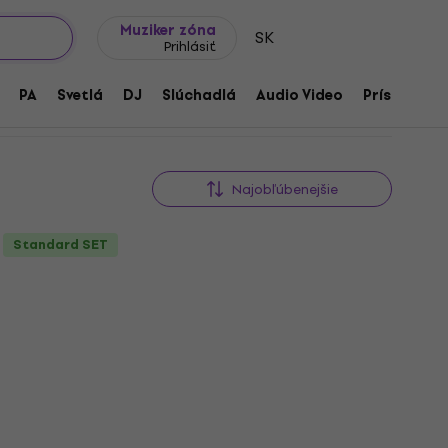
Tipy na darčeky
Často kladené otázky
Muziker Blog
Muziker zóna
SK
Prihlásiť
PA
Svetlá
DJ
Slúchadlá
Audio Video
Príslušenst
Najobľúbenejšie
Standard SET
Basic SET