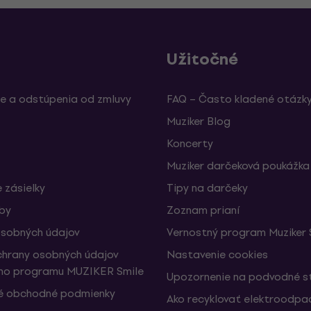
Užitočné
e a odstúpenia od zmluvy
FAQ – Často kladené otázk
Muziker Blog
Koncerty
Muziker darčeková poukážka
 zásielky
Tipy na darčeky
žby
Zoznam prianí
sobných údajov
Vernostný program Muziker 
hrany osobných údajov
Nastavenie cookies
ho programu MUZIKER Smile
Upozornenie na podvodné s
é obchodné podmienky
Ako recyklovať elektroodpa