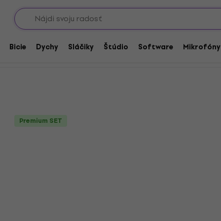
Showroomy
ary
Výhodné sety: Klasické gitary – veľkosť 3/4
gitary – veľkosť 3/4
Bicie
Dychy
Sláčiky
Štúdio
Software
Mikrofóny
Premium SET
Premium SET