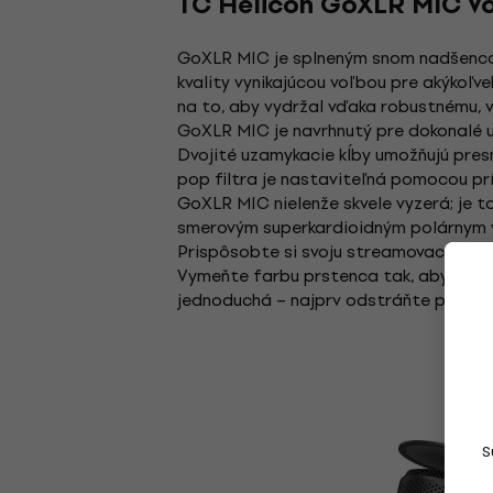
TC Helicon GoXLR MIC V
GoXLR MIC je splneným snom nadšencov
kvality vynikajúcou voľbou pre akýkoľv
na to, aby vydržal vďaka robustnému, 
GoXLR MIC je navrhnutý pre dokonalé
Dvojité uzamykacie kĺby umožňujú pres
pop filtra je nastaviteľná pomocou prí
GoXLR MIC nielenže skvele vyzerá; je 
smerovým superkardioidným polárnym 
Prispôsobte si svoju streamovaciu súp
Vymeňte farbu prstenca tak, aby zodp
jednoduchá – najprv odstráňte pop filt
S