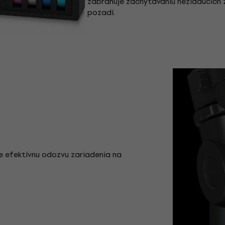
zabraňuje zachytávaniu nežiaducich zv
pozadí.
e efektívnu odozvu zariadenia na