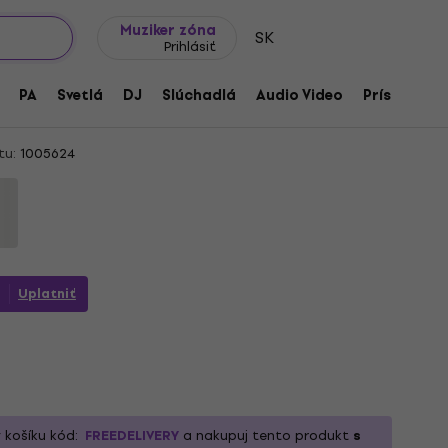
Tipy na darčeky
Často kladené otázky
Muziker Blog
Muziker zóna
SK
Prihlásiť
C Vokálny dynamický mikrofón
PA
Svetlá
DJ
Slúchadlá
Audio Video
Príslušenst
tu:
1005624
0
Uplatniť
 košíku kód:
FREEDELIVERY
a nakupuj tento produkt
s