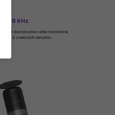
,
z - 18 kHz
skytuje dostatočne veľké rozmedzie
bných a zvukových detailov.