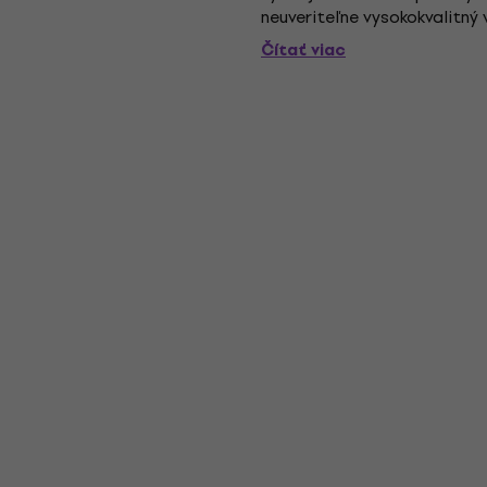
neuveriteľne vysokokvalitný
vďaka robustnému, viacnáso
Čítať viac