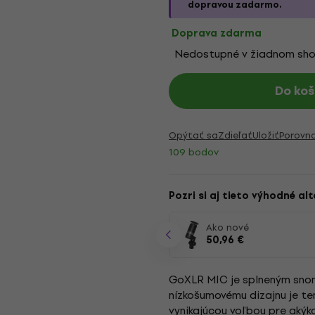
dopravou zadarmo.
Doprava zdarma
Nedostupné v žiadnom sh
Do koš
Opýtať sa
Zdieľať
Uložiť
Porovn
109 bodov
Pozri si aj tieto výhodné alt
Ako nové
50,96 €
GoXLR MIC je splneným sno
nízkošumovému dizajnu je te
vynikajúcou voľbou pre akýk