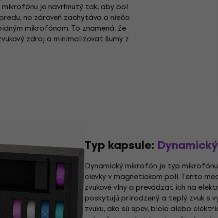
 mikrofónu je navrhnutý tak, aby bol
spredu, no zároveň zachytáva o niečo
ioidným mikrofónom. To znamená, že
 zvukový zdroj a minimalizovať šumy z
Typ kapsule:
Dynamický
Dynamický mikrofón je typ mikrofónu
cievky v magnetickom poli. Tento m
zvukové vlny a prevádzať ich na elekt
poskytujú prirodzený a teplý zvuk s 
zvuku, ako sú spev, bicie alebo elektr