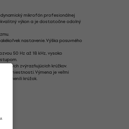
 dynamický mikrofón profesionálnej
okvalitný výkon a je dostatočne odolný
izmu.
 akékoľvek nastavenie. Výška posuvného
ozvou 50 Hz až 18 kHz, vysoko
ýstupom.
rebných zvýrazňujúcich krúžkov.
cej miestnosti. Výmena je veľmi
e vymenili krúžok.
u.