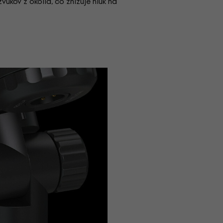
ukov z okolia, čo znižuje hluk na