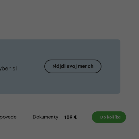
Nájdi svoj merch
yber si
dpovede
Dokumenty
109 €
Do košíka