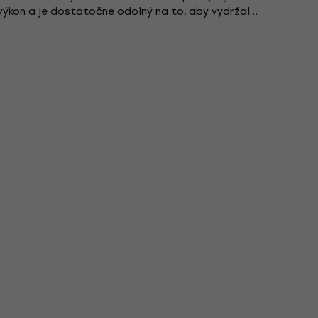
 výkon a je dostatočne odolný na to, aby vydržal
bne nastaviteľnému držiaku. GoXLR MIC...