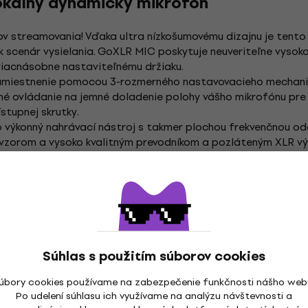
okálny dynamický mikrofón
 streamovania! Vďaka ultra nízkošumovému dizajnu je tento
ek scenár vysielania. GoXLR MIC poskytuje neuveriteľne vysok
viacnásobne nastaviteľnému držiaku.
 umiestnenie pomocou 3-rozmerného nastavovacieho mechan
né ovládanie na jemné doladenie polohy vášho mikrofónu pre
stupnej skrutky.
to výkonný nahrávací nástroj s takmer plochou frekvenčnou od
vzorom a vysoko kvalitným prevodníkom a pozláteným XLR v
ravu výmenou strieborného eloxovaného krúžku za jeden z 9 fa
ovedala vašej nálade alebo farebnej schéme vašej streamova
er, potom odskrutkujte maticu zo základne mikrofónu, aby st
Súhlas s použitím súborov cookies
úbory cookies používame na zabezpečenie funkčnosti nášho web
Po udelení súhlasu ich využívame na analýzu návštevnosti a