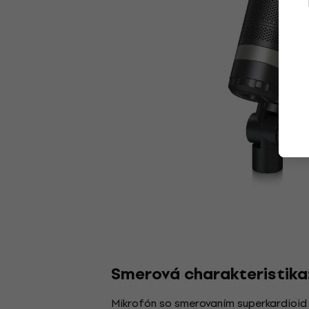
Smerová charakteristika
Mikrofón so smerovaním superkardioid