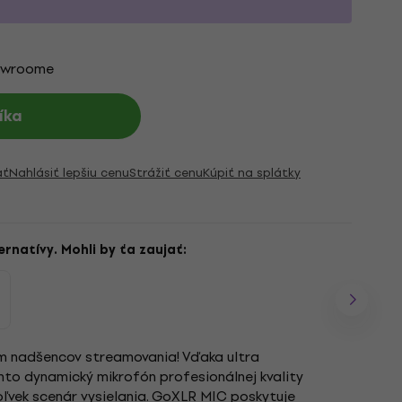
owroome
íka
ať
Nahlásiť lepšiu cenu
Strážiť cenu
Kúpiť na splátky
ernatívy. Mohli by ťa zaujať:
m nadšencov streamovania! Vďaka ultra
nto dynamický mikrofón profesionálnej kvality
oľvek scenár vysielania. GoXLR MIC poskytuje