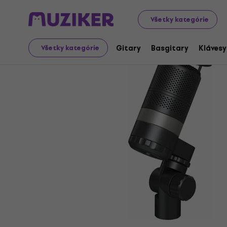
Hudobné nástroje
Mikrofóny
Dynamické mikrofóny
Všetky kategórie
Gitary
Basgitary
Klávesy
Všetky kategórie
Video