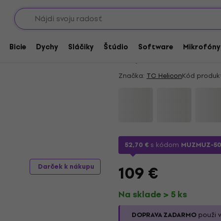
Showroomy
Vokálové dynamické mikrofóny
Doprava zadarmo
TC Helicon GoXLR MI
Bicie
Dychy
Sláčiky
Štúdio
Software
Mikrofóny
4,3
/5
3 x hodnotené
Značka:
TC Helicon
Kód produk
52,70 €
s kódom
MUZMUZ-5
109 €
Darček k nákupu
Na sklade > 5 ks
DOPRAVA ZADARMO
použi v