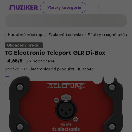
Všetky kategórie
Hudobné nástroje
Zvuková technika
Efekty a signálové pr
Ukončený predaj
TC Electronic Teleport GLR Di-Box
4,65
/5
3 x hodnotené
Značka:
TC Electronic
Kód produktu:
1005643
Ukončený predaj