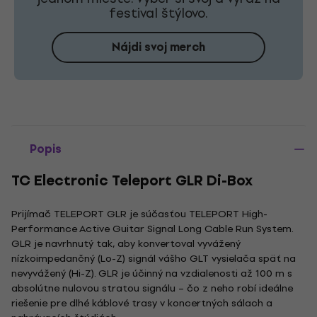
festival štýlovo.
Nájdi svoj merch
Popis
TC Electronic Teleport GLR Di-Box
Prijímač TELEPORT GLR je súčasťou TELEPORT High-
Performance Active Guitar Signal Long Cable Run System.
GLR je navrhnutý tak, aby konvertoval vyvážený
nízkoimpedančný (Lo-Z) signál vášho GLT vysielača späť na
nevyvážený (Hi-Z). GLR je účinný na vzdialenosti až 100 m s
absolútne nulovou stratou signálu – čo z neho robí ideálne
riešenie pre dlhé káblové trasy v koncertných sálach a