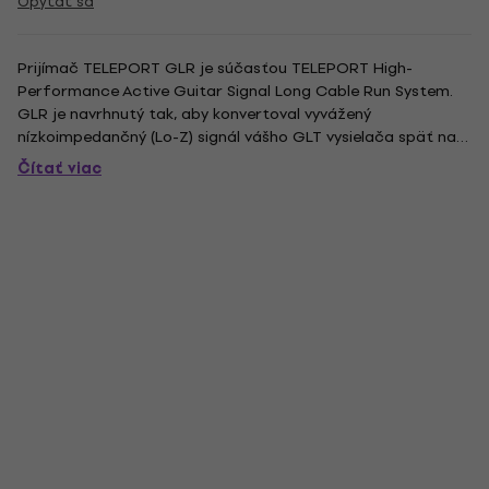
Opýtať sa
Prijímač TELEPORT GLR je súčasťou TELEPORT High-
Performance Active Guitar Signal Long Cable Run System.
GLR je navrhnutý tak, aby konvertoval vyvážený
nízkoimpedančný (Lo-Z) signál vášho GLT vysielača späť na
nevyvážený (Hi-Z). GLR je účinný na vzdialenosti až 100 m s
Čítať viac
absolútne nulovou stratou signálu – čo z neho robí ideálne
riešenie pre dlhé...