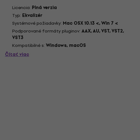
ovládač PEQ 3000 vám dáva všetky kľúčové parametre EQ
Licencia:
Plná verzia
priamo na dosah ruky, čo vám umožní nastaviť zvuk, ktorý
Typ:
Ekvalizér
potrebujete, s...
Systémové požiadavky:
Mac OSX 10.13 <, Win 7 <
Podporované formáty pluginov:
AAX, AU, VST, VST2,
VST3
Kompatibilné s:
Windows, macOS
Čítať viac