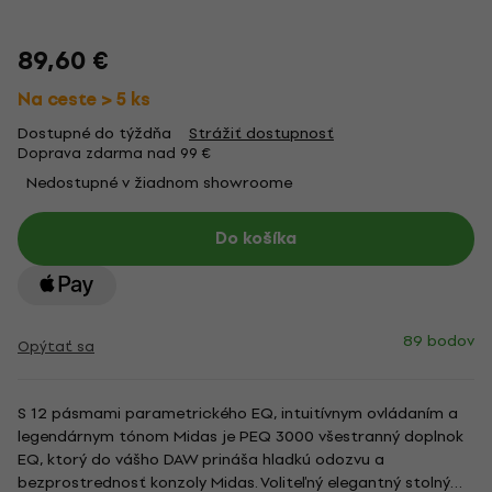
89,60 €
Na ceste > 5 ks
Dostupné do týždňa
Strážiť dostupnosť
Doprava zdarma nad 99 €
Nedostupné v žiadnom showroome
Do košíka
89 bodov
Opýtať sa
S 12 pásmami parametrického EQ, intuitívnym ovládaním a
legendárnym tónom Midas je PEQ 3000 všestranný doplnok
EQ, ktorý do vášho DAW prináša hladkú odozvu a
bezprostrednosť konzoly Midas. Voliteľný elegantný stolný