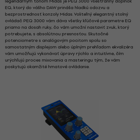
legendárnym tónom Midas je PEQ 3000 všestranný doplnok
EQ, ktorý do vášho DAW prináša hladkú odozvu a
bezprostrednosť konzoly Midas. Voliteľný elegantný stolný
ovládač PEQ 3000 vám dáva všetky kľúčové parametre EQ
priamo na dosah ruky, čo vám umožní nastaviť zvuk, ktorý
potrebujete, s absolútnou presnosťou. Skutočné
potenciometre s analógovým pocitom spolu so
samostatným displejom alebo úplným prehľadom ekvalizéra
vám umožňujú vykonávať úpravy rýchlo a intuitívne, čím
urýchľujú proces mixovania a masteringu tým, že vám
poskytujú okamžité hmatové ovládanie.