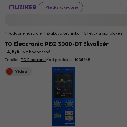
Všetky kategórie
Hudobné nástroje
Zvuková technika
Efekty a signálové pr
TC Electronic PEQ 3000-DT Ekvalizér
4,8
/5
6 x hodnotené
Značka:
TC Electronic
Kód produktu:
1005648
Video