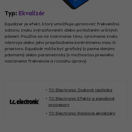
Typ:
Ekvalizér
Equalizer je efekt, ktorý umožňuje upravovať frekvenčnú
odozvu zvuku zvýrazňovaním alebo potlačením určitých
pásiem. Používa sa na tvarovanie tónu, vyrovnanie zvuku
nástroja alebo jeho prispôsobenie konkrétnemu mixu či
priestoru. Equalizér môže byť grafický (s pevne danými
pásmami) alebo parametrický (s možnosťou presného
nastavenia frekvencie a rozsahu úpravy).
TC Electronic Zvuková technika
TC Electronic Efekty a signálové
procesory
TC Electronic Rackové ekvalizéry