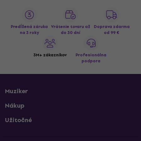
Predĺžená záruka
Vrátenie tovaru až
Doprava zdarma
na 3 roky
do 30 dní
od 99 €
3M+ zákazníkov
Profesionálna
podpora
Muziker
Nákup
Užitočné