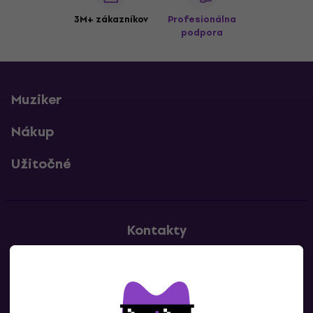
3M+ zákazníkov
Profesionálna
podpora
Muziker
Nákup
Užitočné
Kontakty
Kontaktuj nás