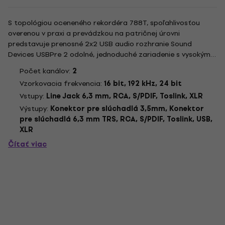
S topológiou oceneného rekordéra 788T, spoľahlivosťou
overenou v praxi a prevádzkou na patričnej úrovni
predstavuje prenosné 2x2 USB audio rozhranie Sound
Devices USBPre 2 odolné, jednoduché zariadenie s vysokým
rozlíšením, ktoré prepája profesionálne mikrofóny, linkové
Počet kanálov:
2
zdroje, spotrebnú audio elektroniku a digitálne zdroje S/PDIF
Vzorkovacia frekvencia:
16 bit, 192 kHz, 24 bit
s počítačovými...
Vstupy:
Line Jack 6,3 mm, RCA, S/PDIF, Toslink, XLR
Výstupy:
Konektor pre slúchadlá 3,5mm, Konektor
pre slúchadlá 6,3 mm TRS, RCA, S/PDIF, Toslink, USB,
XLR
Čítať viac