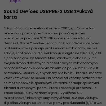
Popis
Sound Devices USBPRE-2 USB zvuková
karta
S topológiou oceneného rekordéra 788T, spoľahlivosťou
overenou v praxi a prevádzkou na patričnej úrovni
predstavuje prenosné 2x2 USB audio rozhranie Sound
Devices USBPre 2 odolné, jednoduché zariadenie s vysokým
rozlíšením, ktoré prepája profesionálne mikrofóny, linkové
zdroje, spotrebnú audio elektroniku a digitálne zdroje S/PDIF
s počítačovými systémami Mac, Windows alebo Linux. Od
svojich dvoch diskrétnych tranzistorových mikrofónových
predzosilňovačov s vysokým ziskom až po 24-bit / 192 kHz
prevodníky, USBPre 2 je vyrobený pre kvalitu, ktorú si môžete
vziať kamkoľvek so sebou. Na rozdiel od väčšiny rozhraní 2x2
sa môže pochváliť špičkovými limitérmi, hornopriepustnými
filtrami a vstupnými padmi, ktoré zabraňujú preťaženiu a
zabezpečujú čistý záznam signálu. Vyvážené XLR
mikrofónové/linkové výstupy, nevyvážené RCA aux výstupy,
digitálne výstupy S/PDIF a dva porty pre slúchadlá (1/4" a 3,5