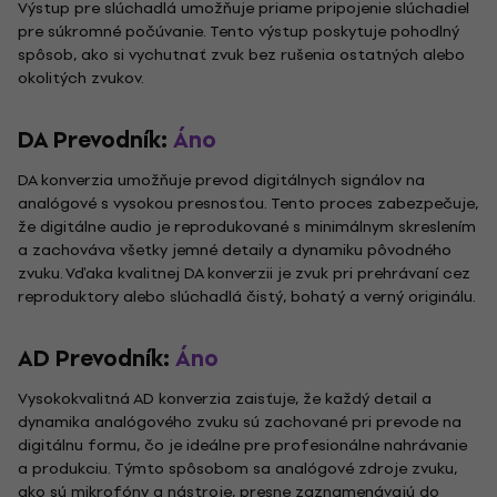
Výstup pre slúchadlá umožňuje priame pripojenie slúchadiel
pre súkromné počúvanie. Tento výstup poskytuje pohodlný
spôsob, ako si vychutnať zvuk bez rušenia ostatných alebo
okolitých zvukov.
DA Prevodník:
Áno
DA konverzia umožňuje prevod digitálnych signálov na
analógové s vysokou presnosťou. Tento proces zabezpečuje,
že digitálne audio je reprodukované s minimálnym skreslením
a zachováva všetky jemné detaily a dynamiku pôvodného
zvuku. Vďaka kvalitnej DA konverzii je zvuk pri prehrávaní cez
reproduktory alebo slúchadlá čistý, bohatý a verný originálu.
AD Prevodník:
Áno
Vysokokvalitná AD konverzia zaisťuje, že každý detail a
dynamika analógového zvuku sú zachované pri prevode na
digitálnu formu, čo je ideálne pre profesionálne nahrávanie
a produkciu. Týmto spôsobom sa analógové zdroje zvuku,
ako sú mikrofóny a nástroje, presne zaznamenávajú do