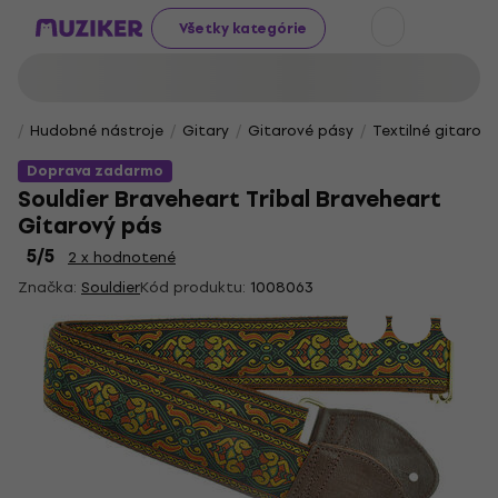
Všetky kategórie
Hudobné nástroje
Gitary
Gitarové pásy
Textilné gitarov
Doprava zadarmo
Souldier Braveheart Tribal Braveheart
Gitarový pás
5
/5
2 x hodnotené
Značka:
Souldier
Kód produktu:
1008063