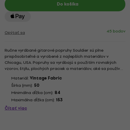
Do košíka
45 bodov
Opýtať sa
Ručne vyrábané gitarové popruhy Souldier sú plne
prispôsobiteľné a vyrobené z najlepších materiálov v
Chicagu, USA. Popruhy sa vyrábajú s použitím rovnakých
vzorov, štýlu, plochých praciek a materiálov, aké sa používali
v 60. a 70. rokoch. Plne nastaviteľné medzi 33"-60".
Materiál:
Vintage Fabric
Šírka (mm):
50
Minimálna dĺžka (cm):
84
Maximálna dĺžka (cm):
153
Čítať viac