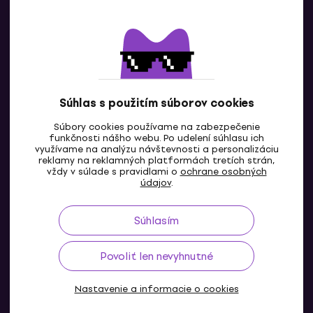
Kontaktuj nás
Súhlas s použitím súborov cookies
Súbory cookies používame na zabezpečenie
funkčnosti nášho webu. Po udelení súhlasu ich
SK
využívame na analýzu návštevnosti a personalizáciu
reklamy na reklamných platformách tretích strán,
vždy v súlade s pravidlami o
ochrane osobných
údajov
.
Súhlasím
Povoliť len nevyhnutné
Nastavenie a informacie o cookies
© 2004-2026 MUZIKER a.s.