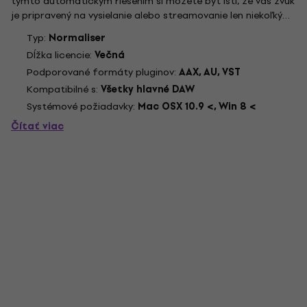
týmto automatickým riešením si môžete byť istí, že váš zvuk
je pripravený na vysielanie alebo streamovanie len niekoľkými
kliknutiami a nebude zmenený. Všetko, čo musíte urobiť, je
Typ:
Normaliser
pretiahnuť súbor dovnútra, vybrať predvoľbu, analyzátor...
Dĺžka licencie:
Večná
Podporované formáty pluginov:
AAX, AU, VST
Kompatibilné s:
Všetky hlavné DAW
Systémové požiadavky:
Mac OSX 10.9 <, Win 8 <
Čítať viac