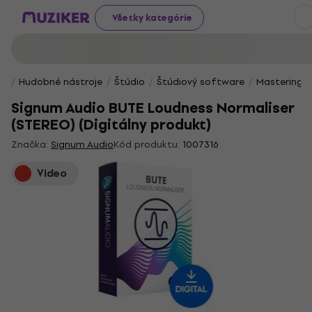
Všetky kategórie
Hudobné nástroje
Štúdio
Štúdiový software
Mastering a 
Signum Audio BUTE Loudness Normaliser
(STEREO) (Digitálny produkt)
Značka:
Signum Audio
Kód produktu:
1007316
Video