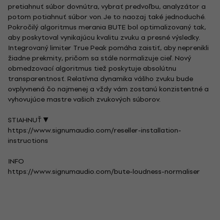
pretiahnuť súbor dovnútra, vybrať predvoľbu, analyzátor a
potom potiahnuť súbor von. Je to naozaj také jednoduché.
Pokročilý algoritmus merania BUTE bol optimalizovaný tak,
aby poskytoval vynikajúcu kvalitu zvuku a presné výsledky.
Integrovaný limiter True Peak pomáha zaistiť, aby neprenikli
žiadne prekmity, pričom sa stále normalizuje cieľ. Nový
obmedzovací algoritmus tiež poskytuje absolútnu
transparentnosť. Relatívna dynamika vášho zvuku bude
ovplyvnená čo najmenej a vždy vám zostanú konzistentné a
vyhovujúce mastre vašich zvukových súborov.
STIAHNUŤ ▼
https://www.signumaudio.com/reseller-installation-
instructions
INFO
https://www.signumaudio.com/bute-loudness-normaliser