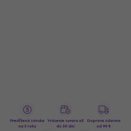
Predĺžená záruka
Vrátenie tovaru až
Doprava zdarma
na 3 roky
do 30 dní
od 99 €