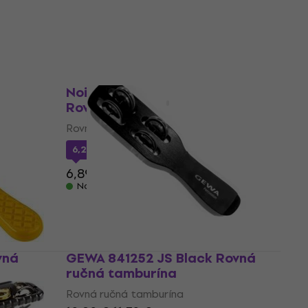
m
Noicetone S033-1 24x4,8cm
Rovná ručná tamburína
Rovná ručná tamburína
6,20 €
s kódom
MUZMUZ-10
6,89 €
Na sklade
vná
GEWA 841252 JS Black Rovná
ručná tamburína
Rovná ručná tamburína