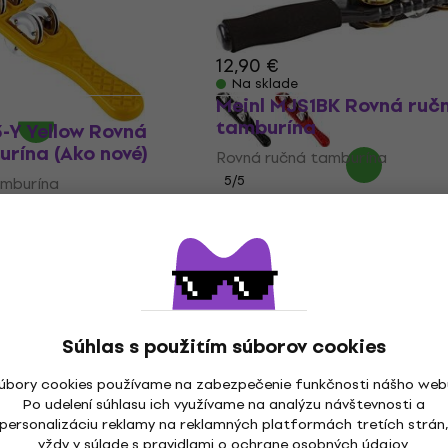
0,5
/5
11,93 €
s kódom
MUZMUZ-5
12,90 €
Na sklade
Meinl MJS1BK Rovná ruč
tamburína
-Y Yellow Rovná
rína (Ako nové)
Rovná ručná tamburína
5
/5
amburína
40 €
42 €
€
Len na objednávku
Súhlas s použitím súborov cookies
úbory cookies používame na zabezpečenie funkčnosti nášho web
Po udelení súhlasu ich využívame na analýzu návštevnosti a
personalizáciu reklamy na reklamných platformách tretích strán
vždy v súlade s pravidlami o
ochrane osobných údajov
.