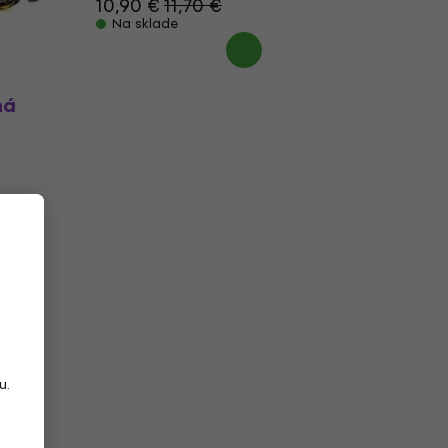
10,90 €
11,70 €
Na sklade
ná
u.
,