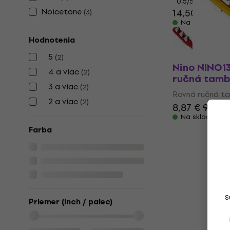
0,5
/5
Noicetone
14,50 €
(
3
)
Na sklade
Hodnotenia
5
(
2
)
Nino NINO13
4 a viac
(
2
)
ručná tambu
3 a viac
(
2
)
Rovná ručná t
2 a viac
(
2
)
8,87 €
9,80 
Na sklade
Farba
S
Priemer (inch / palec)