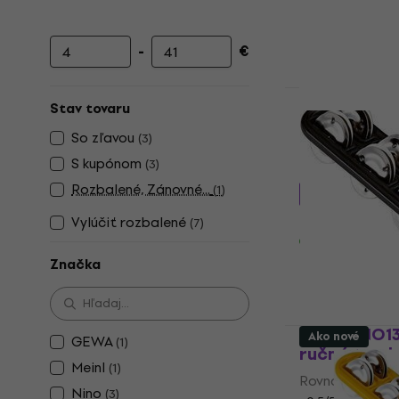
-
€
Minimálna cena
Maximálna cena
Stav tovaru
Noicetone 
Rovná ručn
So zľavou
(
3
)
S kupónom
(
3
)
Rovná ručná t
Rozbalené, Zánovné...
(
1
)
4,46 €
s kódo
Vylúčiť rozbalené
4,89 €
(
7
)
Na sklade
Značka
Nino NINO1
Ako nové
GEWA
(
1
)
ručná tamb
Meinl
(
1
)
Rovná ručná t
Nino
(
3
)