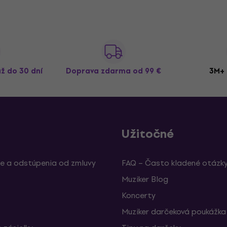
až do 30 dní
Doprava zdarma
od 99 €
3M+ 
Užitočné
e a odstúpenia od zmluvy
FAQ – Často kladené otázk
Muziker Blog
Koncerty
Muziker darčeková poukážka