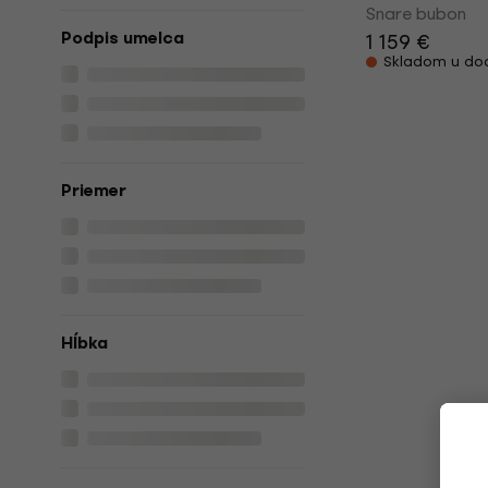
Snare bubon
Podpis umelca
1 159 €
Skladom u do
Priemer
Hĺbka