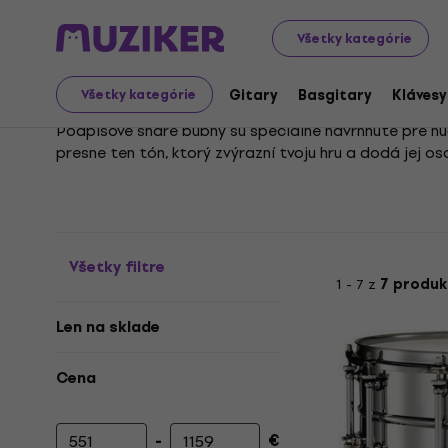
Hudobné nástroje
Bicie
Akustické bicie
Snare bubny
Všetky kategórie
Podpisové Snare bubny
Gitary
Basgitary
Klávesy
Všetky kategórie
Podpisové snare bubny sú špeciálne navrhnuté pre hu
presne ten tón, ktorý zvýrazní tvoju hru a dodá jej os
Vďaka špičkovej konštrukcii a kvalitným materiálom sú
zvuku. Ich jedinečný charakter ocenia bubeníci, ktorí 
Všetky filtre
1 - 7 z
7 produk
Len na sklade
Cena
-
€