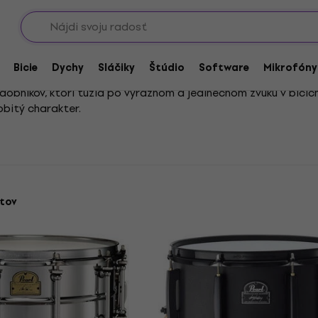
Showroomy
 - Rytmičáky
Podpisové Snare bubny
Bicie
Dychy
Sláčiky
Štúdio
Software
Mikrofóny
dobníkov, ktorí túžia po výraznom a jedinečnom zvuku v bicíc
obitý charakter.
 podpisové snare bubny ideálne nielen do štúdia, ale aj na ž
chcú vyčnievať zo štandardu a priniesť do hry svoj vlastný štýl
tov