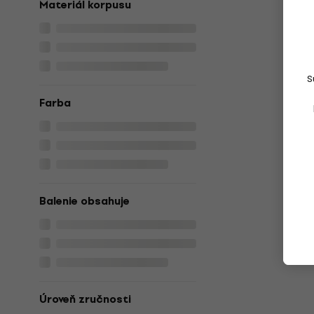
Materiál korpusu
S
Farba
Balenie obsahuje
Úroveň zručnosti