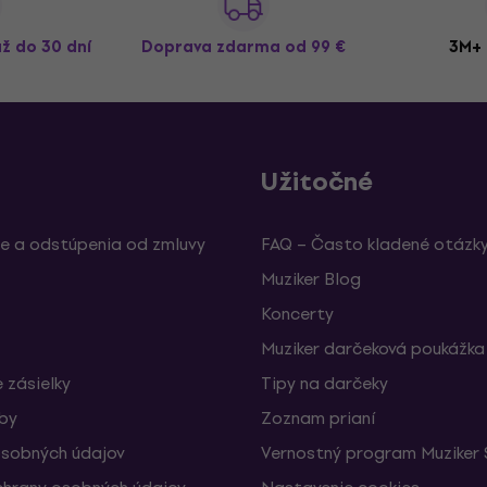
až do 30 dní
Doprava zdarma
od 99 €
3M+ 
Užitočné
e a odstúpenia od zmluvy
FAQ – Často kladené otázk
Muziker Blog
Koncerty
Muziker darčeková poukážka
 zásielky
Tipy na darčeky
žby
Zoznam prianí
sobných údajov
Vernostný program Muziker 