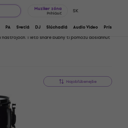
Tipy na darčeky
Často kladené otázky
Muziker Blog
Muziker zóna
SK
Prihlásiť
PA
Svetlá
DJ
Slúchadlá
Audio Video
Príslušenst
h nástrojoch. Tieto snare bubny ti pomôžu dosiahnuť
ivé vystúpenia, kde je nevyhnutná čistota a výraznosť
.
Najobľúbenejšie