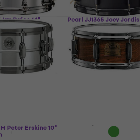
 Ian Paice 14"
Pearl JJ1365 Joey Jordis
n
Snare bubon
Snare bubon
3,7
/5
551 €
ávku
Len na objednávku
5 Charlie Benante
Pearl OH1350 Power Pic
ubon
Omar Hakim 13" Natural
bubon
Snare bubon
ávku
5
/5
699 €
Len na objednávku
 Peter Erskine 10"
n