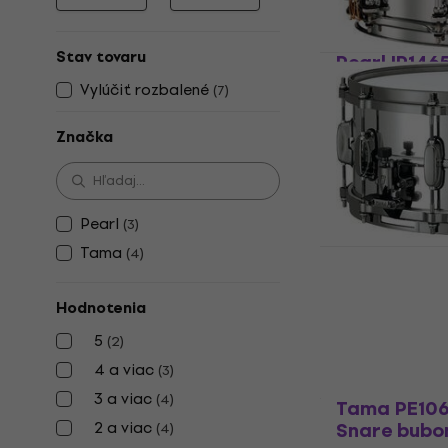
Minimálna cena
Maximálna cena
Stav tovaru
Pearl IP1465
Snare bubo
Vylúčiť rozbalené
(
7
)
Snare bubon
Značka
4,5
/5
765 €
Len na objedn
Pearl
(
3
)
Tama
Tama CB146
(
4
)
14" Snare b
Hodnotenia
Snare bubon
589 €
5
(
2
)
Len na objedn
4 a viac
(
3
)
3 a viac
(
4
)
Tama PE106M
2 a viac
Snare bubo
(
4
)