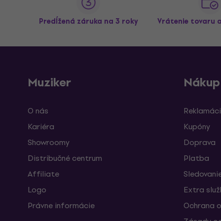
Predĺžená záruka na 3 roky
Vrátenie tovaru 
Muziker
Nákup
O nás
Reklamáci
Kariéra
Kupóny
Showroomy
Doprava
Distribučné centrum
Platba
Affiliate
Sledovanie
Logo
Extra slu
Právne informácie
Ochrana o