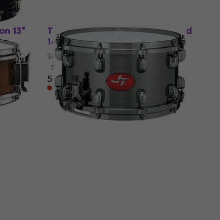
on 13"
Tama SC145 Stewart Copeland
14" Snare bubon
Snare bubon
5
/5
585 €
Len na objednávku
colo
Tama JT147 John Tempesta 14"
 Snare
Snare bubon
Snare bubon
859 €
Len na objednávku