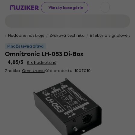
Všetky kategórie
Hudobné nástroje
Zvuková technika
Efekty a signálové pr
Množstevná zľava
Omnitronic LH-053 Di-Box
4,85
/5
8 x hodnotené
Značka:
Omnitronic
Kód produktu:
1007010