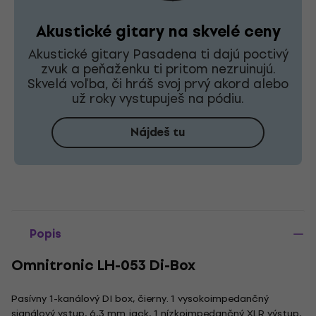
Akustické gitary na skvelé ceny
Akustické gitary Pasadena ti dajú poctivý
zvuk a peňaženku ti pritom nezruinujú.
Skvelá voľba, či hráš svoj prvý akord alebo
už roky vystupuješ na pódiu.
Nájdeš tu
Popis
Omnitronic LH-053 Di-Box
Pasívny 1-kanálový DI box, čierny. 1 vysokoimpedančný
signálový vstup, 6,3 mm jack, 1 nízkoimpedančný XLR výstup,