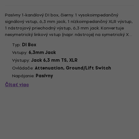
Pasívny 1-kanálový DI box, čierny. 1 vysokoimpedančný
signálový vstup, 6,3 mm jack, 1 nízkoimpedančný XLR výstup,
1 nástrojový priechodný výstup, 6,3 mm jack. Konvertuje
nesymetrický linkový vstup (napr. nástroje) na symetrický XLR
výstup na pripojenie mixpultu. Prepínateľný vstupný útlm: 0
Typ:
DI Box
dB, -20 dB, -40 dB. Prepínač ground-lift eliminuje...
Vstupy:
6,3mm Jack
Výstupy:
Jack 6,3 mm TS, XLR
Ovládače:
Attenuation, Ground/Lift Switch
Napájanie:
Pasívny
Čítať viac