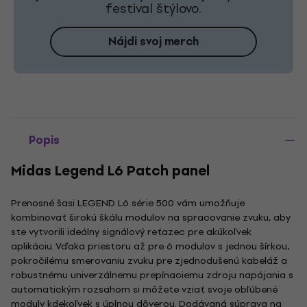
festival štýlovo.
Nájdi svoj merch
Popis
Midas Legend L6 Patch panel
Prenosné šasi LEGEND L6 série 500 vám umožňuje
kombinovať širokú škálu modulov na spracovanie zvuku, aby
ste vytvorili ideálny signálový reťazec pre akúkoľvek
aplikáciu. Vďaka priestoru až pre 6 modulov s jednou šírkou,
pokročilému smerovaniu zvuku pre zjednodušenú kabeláž a
robustnému univerzálnemu prepínaciemu zdroju napájania s
automatickým rozsahom si môžete vziať svoje obľúbené
moduly kdekoľvek s úplnou dôverou. Dodávaná súprava na