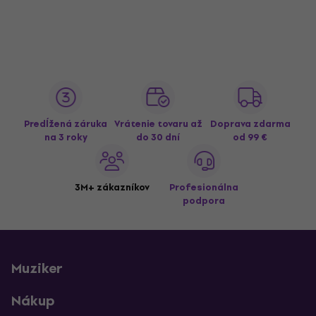
Predĺžená záruka
Vrátenie tovaru až
Doprava zdarma
na 3 roky
do 30 dní
od 99 €
3M+ zákazníkov
Profesionálna
podpora
Muziker
Nákup