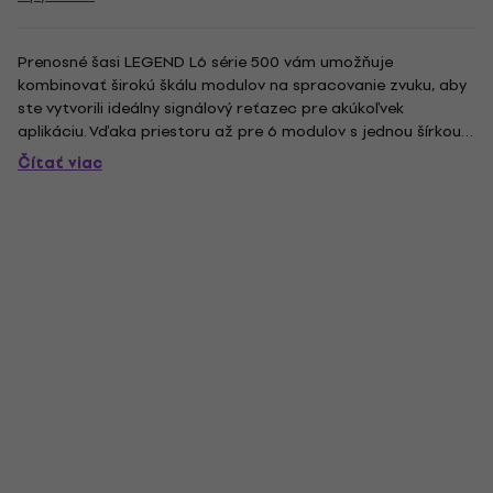
Prenosné šasi LEGEND L6 série 500 vám umožňuje
kombinovať širokú škálu modulov na spracovanie zvuku, aby
ste vytvorili ideálny signálový reťazec pre akúkoľvek
aplikáciu. Vďaka priestoru až pre 6 modulov s jednou šírkou,
pokročilému smerovaniu zvuku pre zjednodušenú kabeláž a
Čítať viac
robustnému univerzálnemu prepínaciemu zdroju napájania s
automatickým...