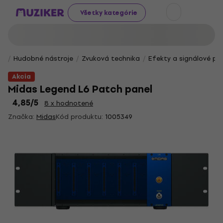
Všetky kategórie
Hudobné nástroje
Zvuková technika
Efekty a signálové pr
Akcia
Midas Legend L6 Patch panel
4,85
/5
8 x hodnotené
Značka:
Midas
Kód produktu:
1005349