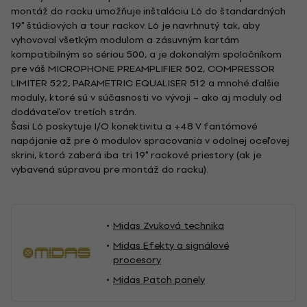
montáž do racku umožňuje inštaláciu L6 do štandardných
19" štúdiových a tour rackov. L6 je navrhnutý tak, aby
vyhovoval všetkým modulom a zásuvným kartám
kompatibilným so sériou 500, a je dokonalým spoločníkom
pre váš MICROPHONE PREAMPLIFIER 502, COMPRESSOR
LIMITER 522, PARAMETRIC EQUALISER 512 a mnohé ďalšie
moduly, ktoré sú v súčasnosti vo vývoji – ako aj moduly od
dodávateľov tretích strán.
Šasi L6 poskytuje I/O konektivitu a +48 V fantómové
napájanie až pre 6 modulov spracovania v odolnej oceľovej
skrini, ktorá zaberá iba tri 19" rackové priestory (ak je
vybavená súpravou pre montáž do racku).
Midas Zvuková technika
Midas Efekty a signálové
procesory
Midas Patch panely