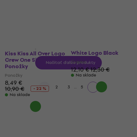
5
/5
5
/5
13,50 €
13,70 €
14 €
14,30 €
Na sklade
Na sklade
Kiss Čiapka Red on
White Logo Black
Kiss Kiss All Over Logo
Crew One Size
Čiapka
Načítať ďalšie produkty
Ponožky
12,10 €
12,30 €
Ponožky
Na sklade
8,49 €
...
1
2
3
5
10,90 €
- 22 %
Na sklade