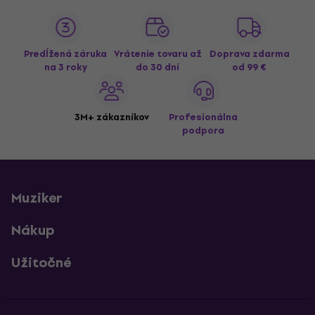
Predĺžená záruka
Vrátenie tovaru až
Doprava zdarma
na 3 roky
do 30 dní
od 99 €
3M+ zákazníkov
Profesionálna
podpora
Muziker
Nákup
Užitočné