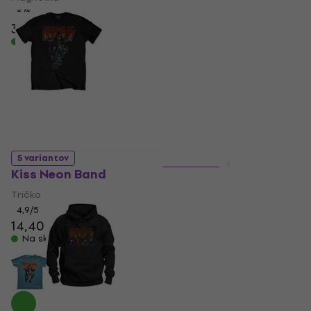
4,69 €
5
/5
3,29 €
Na sklade
Na sklade
5 variantov
LIMITED EDITION
Kiss Neon Band
2 varianty
Kiss Classic Logo
Tričko
4,9
/5
Ponožky
14,40 €
5
/5
Na sklade
7,09 €
9,69 €
- 27 %
Na sklade