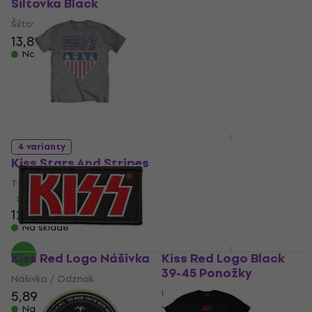
Šiltovka Black
Stripe Black 40-45
Ponožky
Šiltovka
Ponožky
13,80 €
Na sklade
5
/5
7,49 €
Na sklade
Kiss Neon Faces
4 varianty
Šiltovka Black UNI
Kiss Stars And Stripes
Šiltovka
Tričko
19,40 €
19,90 €
5
/5
Na sklade
12,20 €
12,70 €
Na sklade
Kiss Red Logo Nášivka
Kiss Red Logo Black
39-45 Ponožky
Nášivka / Odznak
Ponožky
5,89 €
7,59 €
Na sklade