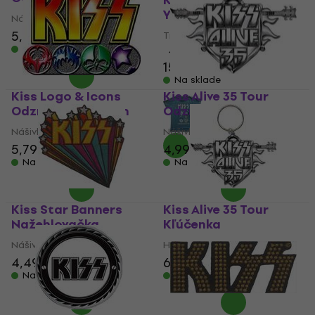
Kiss Made For Lovin'
You
Nášivka / Odznak
5,29 €
5,99 €
Tričko
Na sklade
4,8
/5
15,40 €
Na sklade
Kiss Logo & Icons
Kiss Alive 35 Tour
Odznak 31 x 20 mm
Odznak
Nášivka / Odznak
Nášivka / Odznak
5,79 €
6,09 €
4,99 €
Na sklade
Na sklade
Kiss Star Banners
Kiss Alive 35 Tour
Nažehlovačka
Kľúčenka
Nášivka / Odznak
Hudobný prívesok
4,49 €
6,59 €
Na sklade
Na sklade