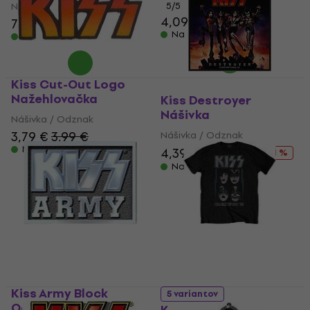
Nášivka / Odznak
5
/5
4,09 €
7,29 €
Na sklade
Na sklade
Kiss Cut-Out Logo
Nažehlovačka
Kiss Destroyer
Nášivka
Nášivka / Odznak
3,79 €
3,99 €
Nášivka / Odznak
Na sklade
4,39 €
5,59 €
- 21 %
Na sklade
Kiss Army Block
5 variantov
Odznak