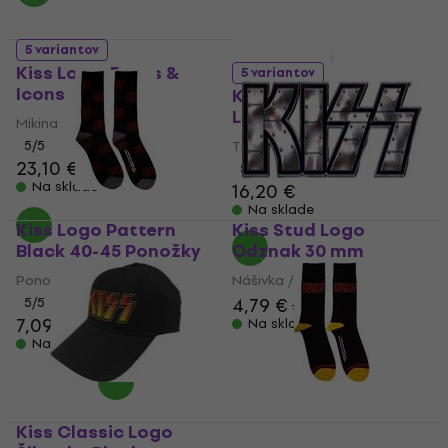
5 variantov
Kiss Logo, Faces &
5 variantov
Icons
Kiss Destroyer 3D
Logo Stone Wash
Mikina
5
/5
Tričko
23,10 €
23,50 €
5
/5
Na sklade
16,20 €
Na sklade
Kiss Logo Pattern
Kiss Stud Logo
Black 40-45 Ponožky
Odznak 30 mm
Ponožky
Nášivka / Odznak
4,79 €
4,89 €
5
/5
7,09 €
Na sklade
Na sklade
Kiss Classic Logo
Kiss Red Logo Single