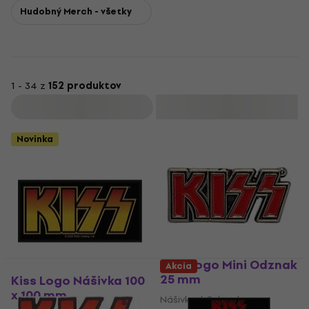
Hudobný Merch - všetky
1 - 34 z
152 produktov
Filtrovať
Novinka
Kiss Logo Mini Odznak
Akcia
25 mm
Kiss Logo Nášivka 100
x 100 mm
Nášivka / Odznak