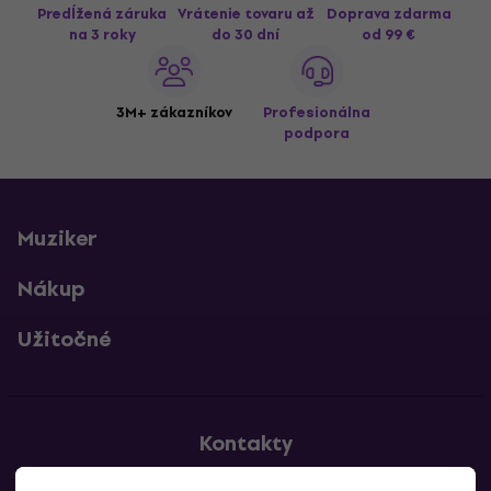
Predĺžená záruka
Vrátenie tovaru až
Doprava zdarma
na 3 roky
do 30 dní
od 99 €
3M+ zákazníkov
Profesionálna
podpora
Muziker
Nákup
Užitočné
Kontakty