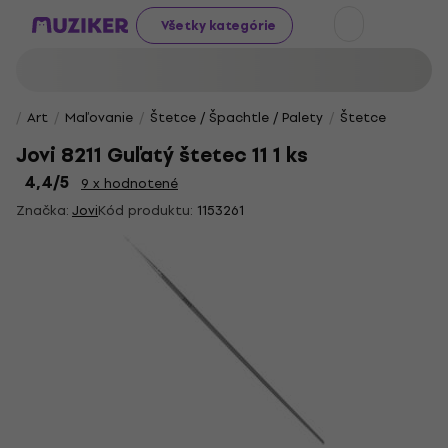
Všetky kategórie
Art
Maľovanie
Štetce / Špachtle / Palety
Štetce
Jovi 8211 Guľatý štetec 11 1 ks
4,4
/5
9 x hodnotené
Značka:
Jovi
Kód produktu:
1153261