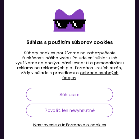
Kontaktuj nás
Súhlas s použitím súborov cookies
Súbory cookies používame na zabezpečenie
funkčnosti nášho webu. Po udelení súhlasu ich
SK
využívame na analýzu návštevnosti a personalizáciu
reklamy na reklamných platformách tretích strán,
vždy v súlade s pravidlami o
ochrane osobných
údajov
.
Súhlasím
Povoliť len nevyhnutné
Nastavenie a informacie o cookies
© 2004-2026 MUZIKER a.s.