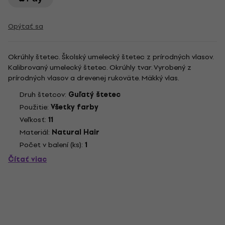
Opýtať sa
Okrúhly štetec. Školský umelecký štetec z prírodných vlasov.
Kalibrovaný umelecký štetec. Okrúhly tvar. Vyrobený z
prírodných vlasov a drevenej rukoväte. Mäkký vlas.
Druh štetcov:
Guľatý štetec
Použitie:
Všetky farby
Veľkosť:
11
Materiál:
Natural Hair
Počet v balení (ks):
1
Čítať viac