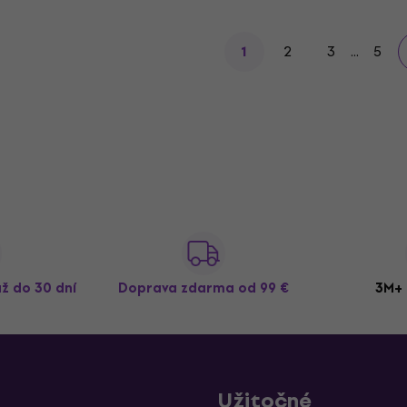
2
3
...
5
1
až do 30 dní
Doprava zdarma
od 99 €
3M+ 
Užitočné