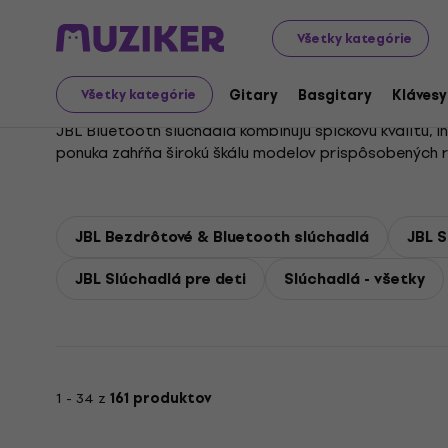
JBL
JBL Slúchadlá
Všetky kategórie
JBL Slúchadlá
Gitary
Basgitary
Klávesy
Všetky kategórie
JBL Bluetooth slúchadlá kombinujú špičkovú kvalitu, 
ponuka zahŕňa širokú škálu modelov prispôsobených 
výnimočný zvuk, či už doma, pri športe alebo na cest
Vďaka technológiám, ako je Pure Bass a Active Noise 
JBL Bezdrôtové & Bluetooth slúchadlá
JBL S
pohybu, JBL Bluetooth slúchadlá sú ideálnym riešení
umožňujú bezproblémové používanie počas celého dň
JBL Slúchadlá pre deti
Slúchadlá - všetky
Prečo si vybrať JBL slúchadlá? Vynikajú najnovšími t
hľadáte športové slúchadlá, modely na doma alebo pré
obmedzení!
1 - 34 z
161 produktov