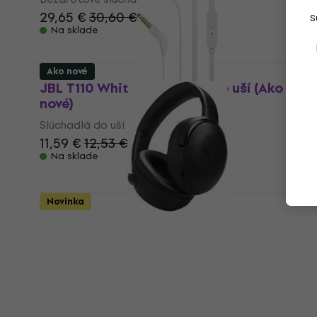
29,65 €
30,60 €
S
Na sklade
Ako nové
JBL T110 White Slúchadlá do uší (Ako
nové)
Slúchadlá do uší
11,59 €
12,53 €
Na sklade
Novinka
JBL Tour One M3 Black Bezdrôtové
slúchadlá na uši (Ako nové)
Bezdrôtové slúchadlá na uši
240,81 €
266,27 €
- 10 %
Na sklade