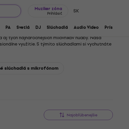
Tipy na darčeky
Často kladené otázky
Muziker Blog
Muziker zóna
SK
Prihlásiť
PA
Svetlá
DJ
Slúchadlá
Audio Video
Príslušenst
a aj tých najnáročnejších milovníkov hudby. Naša
nálne využitie. S týmito slúchadlami si vychutnáte
tý zvuk a hlboké, dynamické basy. Ak hľadáte slobodu
né slúchadlá s mikrofónom
m dizajnom sú pohodlné na dlhodobé nosenie a
oré ocení každý používateľ. Bez ohľadu na to, či
voľbu. Zažite hudbu v tej najlepšej kvalite a bez
Najobľúbenejšie