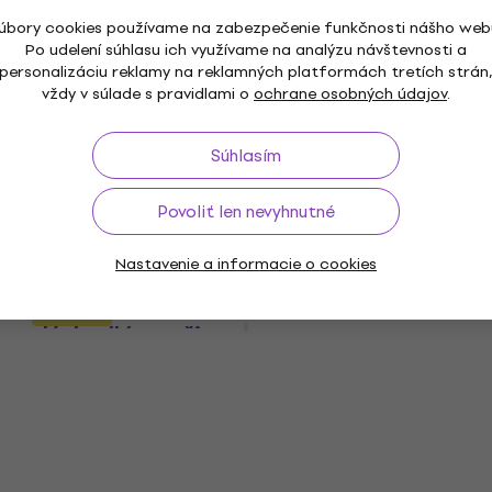
35,64 €
39,59 €
úbory cookies používame na zabezpečenie funkčnosti nášho web
Na sklade
Po udelení súhlasu ich využívame na analýzu návštevnosti a
personalizáciu reklamy na reklamných platformách tretích strán
vždy v súlade s pravidlami o
ochrane osobných údajov
.
JBL Tune 660BTNC Black Bezdrôtové
Súhlasím
slúchadlá na uši (Ako nové)
Bezdrôtové slúchadlá na uši
Povoliť len nevyhnutné
51,93 €
55,04 €
Na sklade
Nastavenie a informacie o cookies
JBL Tune 670NC Black Bezdrôtové
Novinka
slúchadlá na uši
Bezdrôtové slúchadlá na uši
5
/5
92,60 €
V showroome