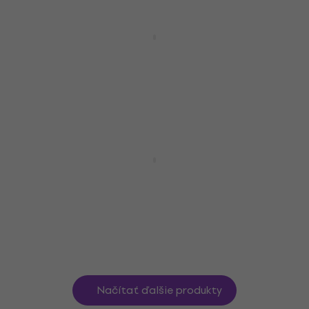
Novinka
JBL Wave Flex2 Bezdrôtové sluchadlá do
uší
Bezdrôtové sluchadlá do uší
79,90 €
Na ceste
JBL Wave Buds2 Bezdrôtové sluchadlá
do uší
Bezdrôtové sluchadlá do uší
69,90 €
Na ceste
Načítať ďalšie produkty