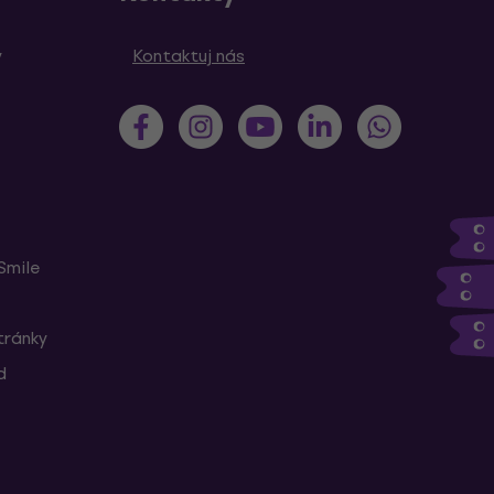
y
Kontaktuj nás
Smile
tránky
d