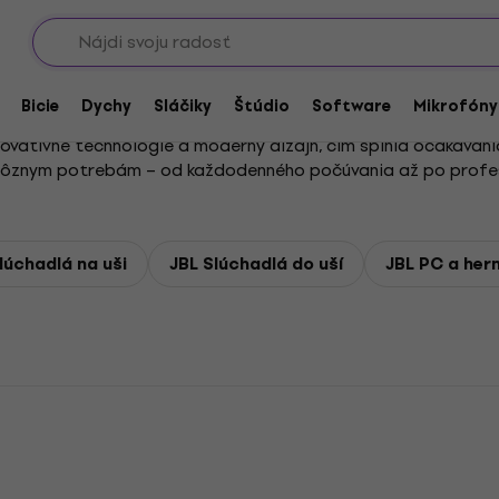
Showroomy
Bicie
Dychy
Sláčiky
Štúdio
Software
Mikrofóny
inovatívne technológie a moderný dizajn, čím splnia očakávani
rôznym potrebám – od každodenného počúvania až po profesio
ách.
Cancelling, prinášajú bluetooth slúchadlá JBL krištáľovo čis
lúchadlá na uši
JBL Slúchadlá do uší
JBL PC a her
m. S dlhou výdržou batérie, rýchlym nabíjaním a ergonomický
a.
echnológiami, precíznym spracovaním a moderným dizajnom, kt
miové riešenie pre audiofilov, JBL má pre vás vždy dokonalú 