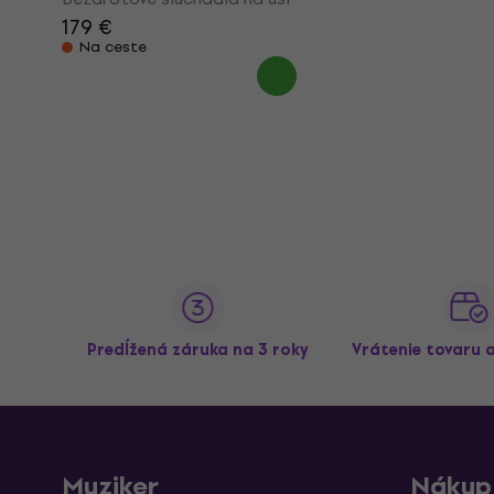
179 €
Na ceste
Predĺžená záruka na 3 roky
Vrátenie tovaru 
Muziker
Nákup