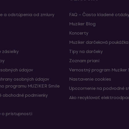
e a odstúpenia od zmluvy
FAQ – Často kladené otázk
Muziker Blog
Koncerty
Muziker darčeková poukážka
 zásielky
Tipy na darčeky
žby
Zoznam prianí
sobných údajov
Vernostný program Muziker 
hrany osobných údajov
Nastavenie cookies
ho programu MUZIKER Smile
Upozornenie na podvodné s
é obchodné podmienky
Ako recyklovať elektroodpa
 o prístupnosti