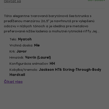
Opýtať sa
Táto elegantne tvarovaná barytónová šesťstrunka s
predĺženou menzúrou 26,5" je navrhnutá pre vylepšenú
odozvu v nízkych tónoch a je ideálna pre metalovo
preferované nižšie ladenia a mohutné rytmické riffy. Jej
klenuté telo Soloist je spárované s javorový krkom cez telo s
Telo:
Nyatoh
grafitovou výstužou pre vynikajúcu stabilitu, zatiaľ čo
Vrchná doska:
Nie
vavrínový hmatník...
Krk:
Javor
Hmatník:
Vavrín (Laurel)
Konfigurácia snímačov:
HH
Kobylka/tremolo:
Jackson HT6 String-Through-Body
Hardtail
Čítať viac