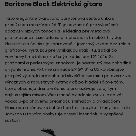
Baritone Black Elektrická gitara
Táto elegantne tvarovaná barytónová šesťstrunka s
predĺženou menzúrou 26,5" je navrhnutá pre vylepšenú
odozvu v nízkych tónoch a je ideálna pre metalovo
preferované nižšie ladenia a mohutné rytmické riffy. Jej
klenuté telo Soloist je spárované s javorový krkom cez telo s
grafitovou výstužou pre vynikajúcu stabilitu, zatiaľ čo
vavrínový hmatník so zloženým rádiusom 12"-16" s 24
pražcami a perleťovými značkami je navrhnutý pre pohodlné
a rýchle hranie. Aktívne snímače EMG® 81 a 85 kombinujte
pre plný výkon, ktorý siaha od skvelého sustainu pri overdrive,
výrazných a robustných rytmov až po hladké sólové tóny,
ktoré obsahujú drsné vrčanie a prerezávajú sa aj tým
najhustejším mixom. Všestranné ovládanie zvuku je na vás
vďaka 3-polohovému prepínaču snímačov a ovládačom
hlasitosti a tónov, zatiaľ čo hardtail kobylka struny-cez-telo
Jackson HT6 vám poskytuje presnú intonáciu a vylepšený
sustain.