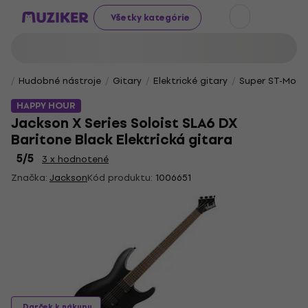
Všetky kategórie
Hudobné nástroje
Gitary
Elektrické gitary
Super ST-Mode
HAPPY HOUR
Jackson X Series Soloist SLA6 DX
Baritone Black Elektrická gitara
5
/5
3 x hodnotené
Značka:
Jackson
Kód produktu:
1006651
Darček k nákupu