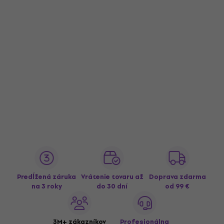
Predĺžená záruka
Vrátenie tovaru až
Doprava zdarma
na 3 roky
do 30 dní
od 99 €
3M+ zákazníkov
Profesionálna