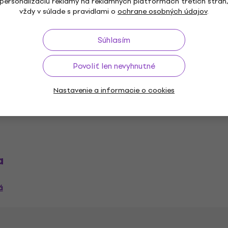
personalizáciu reklamy na reklamných platformách tretích strán
ér ešte nevlastnia. Rozsah funkcií závisí od konkrétnej ve
vždy v súlade s pravidlami o
ochrane osobných údajov
.
 daného programu.
Súhlasím
Povoliť len nevyhnutné
Flux Štúdiový software
Flux Softwarové Plug-In F
Nastavenie a informacie o cookies
a
á