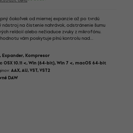
ať
Strážiť cenu
opný čokoľvek od miernej expanzie až po tvrdú
ný nástroj na čistenie nahrávok, odstránenie šumu
vých relácií alebo nežiaduce zvuky z mikrofónu.
 hodnotu vám poskytuje plnú kontrolu nad
nutie mixu a znižuje...
, Expander, Kompresor
 OSX 10.11 <, Win (64-bit), Win 7 <, macOS 64-bit
inov:
AAX, AU, VST, VST2
avné DAW