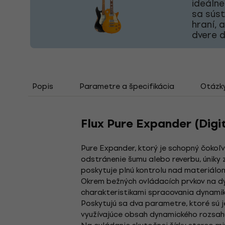
ideálne
sa súst
hraní, 
dvere d
Popis
Parametre a špecifikácia
Otázk
Flux Pure Expander (Digi
Pure Expander, ktorý je schopný čokoľve
odstránenie šumu alebo reverbu, úniky
poskytuje plnú kontrolu nad materiálom,
Okrem bežných ovládacích prvkov na d
charakteristikami spracovania dynamiky
Poskytujú sa dva parametre, ktoré sú 
využívajúce obsah dynamického rozsahu 