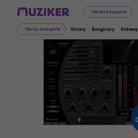
Hudobné nástroje
Štúdio
Štúdiový software
Softw
Všetky kategórie
Gitary
Basgitary
Klávesy
Všetky kategórie