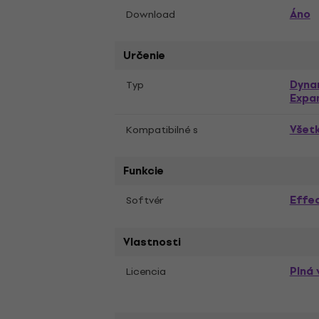
Áno
Download
Určenie
Dyna
Typ
Expa
Všet
Kompatibilné s
Funkcie
Effec
Softvér
Vlastnosti
Plná 
Licencia