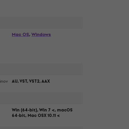
Mac OS
Windows
,
inov
AU, VST, VST2, AAX
Win (64-bit), Win 7 <, macOS
64-bit, Mac OSX 10.11 <