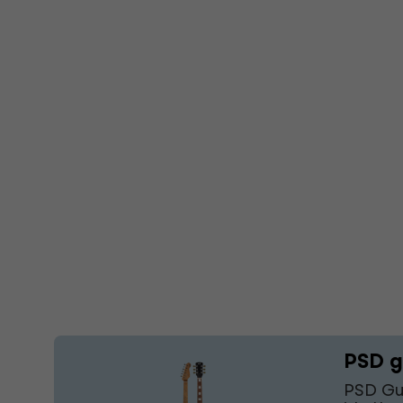
PSD g
PSD Gui