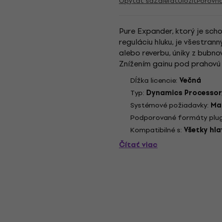
Opýtať sa
Zdieľať
Uložiť
Porovn
Pure Expander, ktorý je sch
reguláciu hluku, je všestran
alebo reverbu, úniky z bubno
Znížením gainu pod prahovú
materiálom, čo uľahčuje utiah
Dĺžka licencie:
Večná
Typ:
Dynamics Processor
Systémové požiadavky:
Mac
Podporované formáty plug
Kompatibilné s:
Všetky hl
Čítať viac