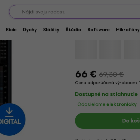
Showroomy
arové Plug-In FX procesory
Flux Pure Expander (
Bicie
Dychy
Sláčiky
Štúdio
Software
Mikrofóny
Značka:
Flux
Kód produktu:
100
66 €
69,30 €
Cena odporúčaná výrobcom: 
Dostupné na stiahnutie
Odosielame
elektronicky
Do koš