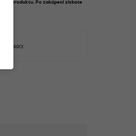
,
rzie a produktu. Po zakúpení získate
X procesory